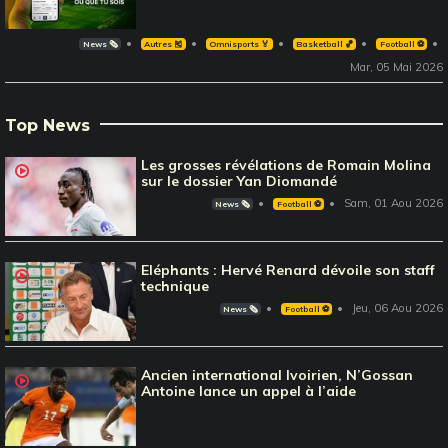
News 🗞️
Autres 🎽
Omnisports 🏅
Basketball 🏀
Football ⚽️
Mar, 05 Mai 2026
Top News
Les grosses révélations de Romain Molina
sur le dossier Yan Diomandé
Sam, 01 Aou 2026
News 🗞️
Football ⚽️
Eléphants : Hervé Renard dévoile son staff
technique
Jeu, 06 Aou 2026
News 🗞️
Football ⚽️
Ancien international Ivoirien, N’Gossan
Antoine lance un appel à l’aide