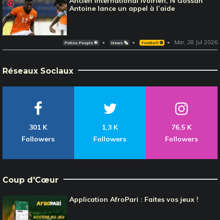
Ancien international Ivoirien, N’Gossan
Antoine lance un appel à l’aide
Mar, 28 Jul 2026
Potins People 🌟
News 🗞️
Football ⚽️
Réseaux Sociaux
301 K
1,3 K
76,5 K
Followers
Followers
Followers
Coup d'Cœur
Application AfroPari : Faites vos jeux !