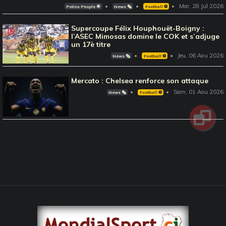
Mar, 28 Jul 2026
Potins People 🌟
News 🗞️
Football ⚽️
Supercoupe Félix Houphouët-Boigny :
l’ASEC Mimosas domine le COK et s’adjuge
un 17è titre
Jeu, 06 Aou 2026
News 🗞️
Football ⚽️
Mercato : Chelsea renforce son attaque
Sam, 01 Aou 2026
News 🗞️
Football ⚽️