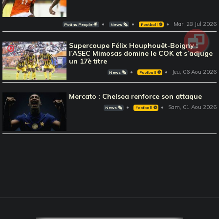
Mar, 28 Jul 2026
Potins People 🌟
News 🗞️
Football ⚽️
Supercoupe Félix Houphouët-Boigny :
l’ASEC Mimosas domine le COK et s’adjuge
un 17è titre
Jeu, 06 Aou 2026
News 🗞️
Football ⚽️
Mercato : Chelsea renforce son attaque
Sam, 01 Aou 2026
News 🗞️
Football ⚽️