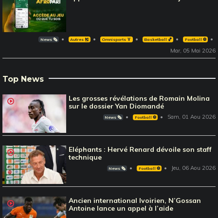
News 🗞️
Autres 🎽
Omnisports 🏅
Basketball 🏀
Football ⚽️
Mar, 05 Mai 2026
Top News
Les grosses révélations de Romain Molina
sur le dossier Yan Diomandé
Sam, 01 Aou 2026
News 🗞️
Football ⚽️
Eléphants : Hervé Renard dévoile son staff
technique
Jeu, 06 Aou 2026
News 🗞️
Football ⚽️
Ancien international Ivoirien, N’Gossan
Antoine lance un appel à l’aide