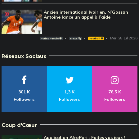
Ancien international Ivoirien, N’Gossan
Antoine lance un appel à l’aide
Mar, 28 Jul 2026
Potins People 🌟
News 🗞️
Football ⚽️
Réseaux Sociaux
301 K
1,3 K
76,5 K
Followers
Followers
Followers
Coup d'Cœur
Application AfroPari : Faites vos jeux !