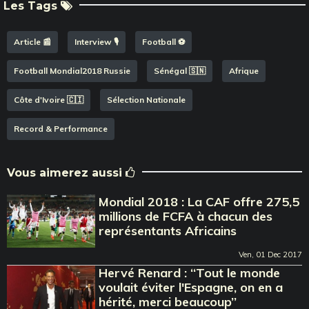
Les Tags
Article 📰
Interview 🎙️
Football ⚽️
Football Mondial2018 Russie
Sénégal 🇸🇳
Afrique
Côte d'Ivoire 🇨🇮
Sélection Nationale
Record & Performance
Vous aimerez aussi
Mondial 2018 : La CAF offre 275,5
millions de FCFA à chacun des
représentants Africains
Ven, 01 Dec 2017
Hervé Renard : ‘‘Tout le monde
voulait éviter l'Espagne, on en a
hérité, merci beaucoup’’