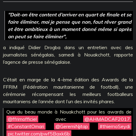
"Doit-on être content d’arriver en quart de finale et se
faire éliminer, moi je pense que non, faut rêver grand
et être ambitieux à un moment donné même si après
on peut se faire éliminer",
a indiqué Didier Drogba dans un entretien avec des
journalistes sénégalais, samedi à Nouakchott, rapporte
l’agence de presse sénégalaise.
C’était en marge de la 4-ème édition des Awards de la
FFRIM (Fédération mauritanienne de football), une
cérémonie récompensant les meilleurs footballeurs
mauritaniens de l’année dont l’un des invités phares.
Que du beau monde à Nouakchott pour les awards de
@ffrimofficiel
avec
@AHMADCAF2017
#ConstantOmari
@GeremiNjitap
#thiernoSeydi
pic.twitter.com/pwf5Baxk6b