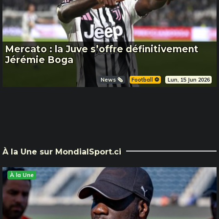
Mercato : la Juve s’offre définitivement
Jérémie Boga
News 🗞️
Football ⚽️
Lun, 15 Jun 2026
À la Une sur MondialSport.ci
À la Une