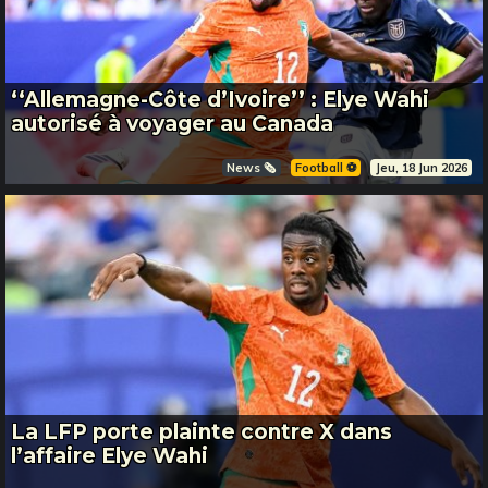
‘‘Allemagne-Côte d’Ivoire’’ : Elye Wahi
autorisé à voyager au Canada
News 🗞️
Football ⚽️
Jeu, 18 Jun 2026
La LFP porte plainte contre X dans
l’affaire Elye Wahi