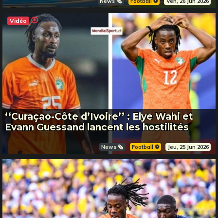
News 🗞️
Football ⚽️
Ven, 26 Jun 2026
Vidéo
‘‘Curaçao-Côte d’Ivoire’’ : Elye Wahi et
Evann Guessand lancent les hostilités
News 🗞️
Football ⚽️
Jeu, 25 Jun 2026