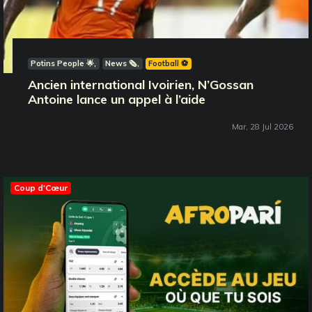
Potins People 🌟
News 🗞️
Football ⚽️
Ancien international Ivoirien, N’Gossan
Antoine lance un appel à l’aide
Mar, 28 Jul 2026
Coup d'Cœur