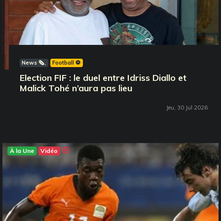
News 🗞️
Football ⚽️
Election FIF : le duel entre Idriss Diallo et
Malick Tohé n’aura pas lieu
Jeu, 30 Jul 2026
À la Une
Vidéo