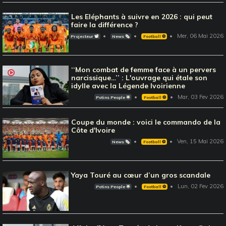
Les Eléphants à suivre en 2026 : qui peut
faire la différence ?
Mer, 06 Mai 2026
Projecteur 📽️
News 🗞️
Football ⚽️
‘‘Mon combat de femme face à un pervers
narcissique…’’ : L'ouvrage qui étale son
idylle avec la Légende Ivoirienne
Mar, 03 Fev 2026
Potins People 🌟
Football ⚽️
Coupe du monde : voici le commando de la
Côte d'Ivoire
Ven, 15 Mai 2026
News 🗞️
Football ⚽️
Yaya Touré au cœur d’un gros scandale
Lun, 02 Fev 2026
Potins People 🌟
Football ⚽️