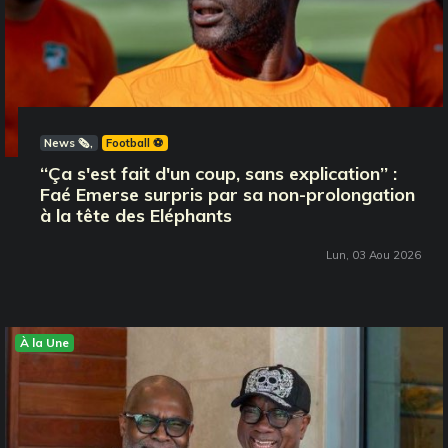
News 🗞️
Football ⚽️
‘‘Ça s'est fait d'un coup, sans explication’’ :
Faé Emerse surpris par sa non-prolongation
à la tête des Eléphants
Lun, 03 Aou 2026
À la Une