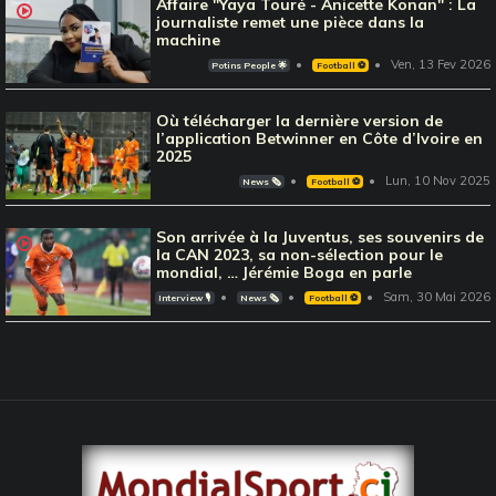
Affaire "Yaya Touré - Anicette Konan" : La
journaliste remet une pièce dans la
machine
Ven, 13 Fev 2026
Potins People 🌟
Football ⚽️
Où télécharger la dernière version de
l’application Betwinner en Côte d’Ivoire en
2025
Lun, 10 Nov 2025
News 🗞️
Football ⚽️
Son arrivée à la Juventus, ses souvenirs de
la CAN 2023, sa non-sélection pour le
mondial, … Jérémie Boga en parle
Sam, 30 Mai 2026
Interview 🎙️
News 🗞️
Football ⚽️