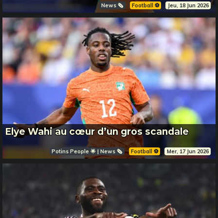
News 🗞️
Football ⚽️
Jeu, 18 Jun 2026
Elye Wahi au cœur d’un gros scandale
Potins People 🌟 | News 🗞️
Football ⚽️
Mer, 17 Jun 2026