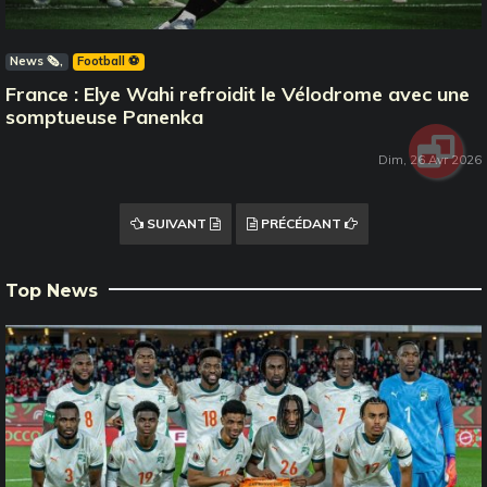
News 🗞️
Football ⚽️
France : Elye Wahi refroidit le Vélodrome avec une
somptueuse Panenka
Dim, 26 Avr 2026
SUIVANT
PRÉCÉDANT
Top News