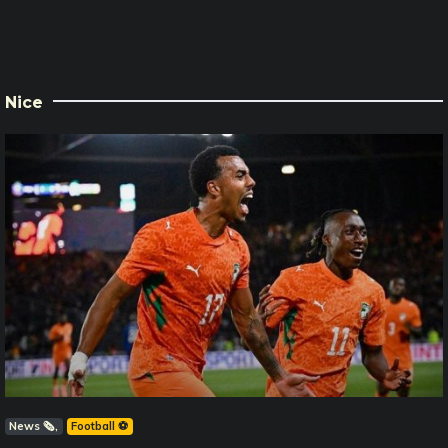
Nice
News 🗞️
Football ⚽️