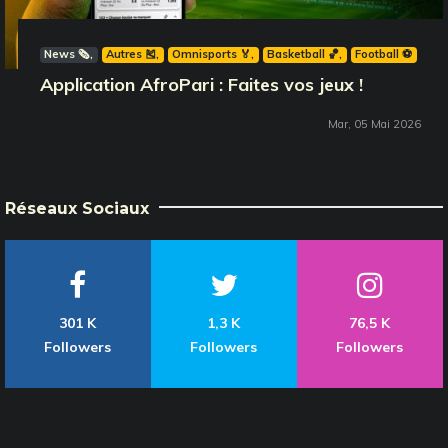
News 🗞️
Autres 🎽
Omnisports 🏅
Basketball 🏀
Football ⚽️
Application AfroPari : Faites vos jeux !
Mar, 05 Mai 2026
Réseaux Sociaux
301 K
1,3 K
76,5 K
Followers
Followers
Followers