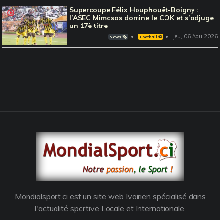
Supercoupe Félix Houphouët-Boigny :
l’ASEC Mimosas domine le COK et s’adjuge
un 17è titre
Jeu, 06 Aou 2026
News 🗞️
Football ⚽️
Mondialsport.ci est un site web Ivoirien spécialisé dans
l'actualité sportive Locale et Internationale.