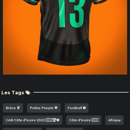
Les Tags
Brève 📄
Potins People 🌟
Football ⚽️
CAN Côte d'Ivoire 2023 🇨🇮🏆⚽️
Côte d'Ivoire 🇨🇮
Afrique