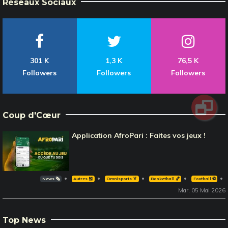
Réseaux Sociaux
301 K
1,3 K
76,5 K
Followers
Followers
Followers
Coup d'Cœur
Application AfroPari : Faites vos jeux !
News 🗞️
Autres 🎽
Omnisports 🏅
Basketball 🏀
Football ⚽️
Mar, 05 Mai 2026
Top News