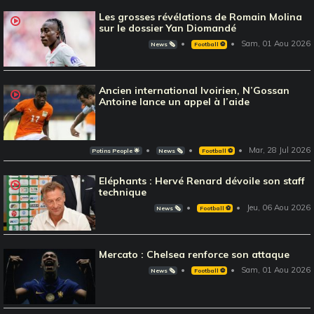
Les grosses révélations de Romain Molina
sur le dossier Yan Diomandé
Sam, 01 Aou 2026
News 🗞️
Football ⚽️
Ancien international Ivoirien, N’Gossan
Antoine lance un appel à l’aide
Mar, 28 Jul 2026
Potins People 🌟
News 🗞️
Football ⚽️
Eléphants : Hervé Renard dévoile son staff
technique
Jeu, 06 Aou 2026
News 🗞️
Football ⚽️
Mercato : Chelsea renforce son attaque
Sam, 01 Aou 2026
News 🗞️
Football ⚽️