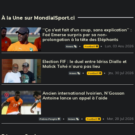
À la Une sur MondialSport.ci
‘‘Ça s'est fait d'un coup, sans explication’’ :
Faé Emerse surpris par sa non-
prolongation à la tête des Eléphants
Lun, 03 Aou 2026
News 🗞️
Football ⚽️
Election FIF : le duel entre Idriss Diallo et
Malick Tohé n’aura pas lieu
Jeu, 30 Jul 2026
News 🗞️
Football ⚽️
Ancien international Ivoirien, N’Gossan
Antoine lance un appel à l’aide
Mar, 28 Jul 2026
Potins People 🌟
News 🗞️
Football ⚽️