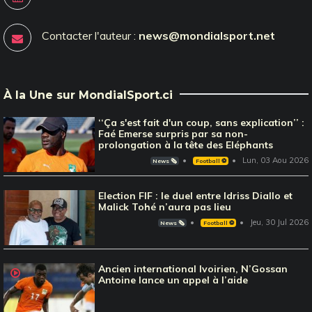
Contacter l'auteur :
news@mondialsport.net
À la Une sur MondialSport.ci
‘‘Ça s'est fait d'un coup, sans explication’’ :
Faé Emerse surpris par sa non-
prolongation à la tête des Eléphants
Lun, 03 Aou 2026
News 🗞️
Football ⚽️
Election FIF : le duel entre Idriss Diallo et
Malick Tohé n’aura pas lieu
Jeu, 30 Jul 2026
News 🗞️
Football ⚽️
Ancien international Ivoirien, N’Gossan
Antoine lance un appel à l’aide