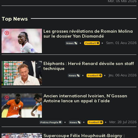
Mar, 05 Mai 2026
Top News
Les grosses révélations de Romain Molina
sur le dossier Yan Diomandé
Sam, 01 Aou 2026
News 🗞️
Football ⚽️
Eléphants : Hervé Renard dévoile son staff
technique
Jeu, 06 Aou 2026
News 🗞️
Football ⚽️
Ancien international Ivoirien, N’Gossan
Antoine lance un appel à l’aide
Mar, 28 Jul 2026
Potins People 🌟
News 🗞️
Football ⚽️
Supercoupe Félix Houphouët-Boigny :