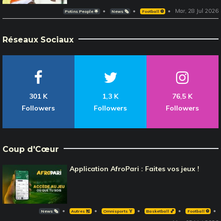
Mar, 28 Jul 2026
Potins People 🌟
News 🗞️
Football ⚽️
Réseaux Sociaux
301 K
1,3 K
76,5 K
Followers
Followers
Followers
Coup d'Cœur
Application AfroPari : Faites vos jeux !
News 🗞️
Autres 🎽
Omnisports 🏅
Basketball 🏀
Football ⚽️