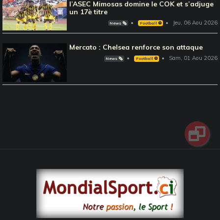
l’ASEC Mimosas domine le COK et s’adjuge
un 17è titre
Jeu, 06 Aou 2026
News 🗞️
Football ⚽️
Mercato : Chelsea renforce son attaque
Sam, 01 Aou 2026
News 🗞️
Football ⚽️