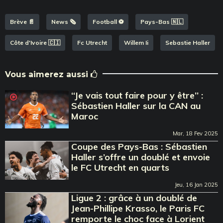
Brève 📄
News 🗞️
Football ⚽️
Pays-Bas 🇳🇱
Côte d'Ivoire 🇨🇮
Fc Utrecht
Willem Ii
Sebastie Haller
Vous aimerez aussi
‘‘Je vais tout faire pour y être’’ :
Sébastien Haller sur la CAN au
Maroc
Mar, 18 Fev 2025
Coupe des Pays-Bas : Sébastien
Haller s’offre un doublé et envoie
le FC Utrecht en quarts
Jeu, 16 Jan 2025
Ligue 2 : grâce à un doublé de
Jean-Phillipe Krasso, le Paris FC
remporte le choc face à Lorient