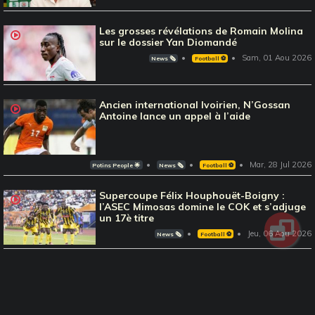
Les grosses révélations de Romain Molina
sur le dossier Yan Diomandé
Sam, 01 Aou 2026
News 🗞️
Football ⚽️
Ancien international Ivoirien, N’Gossan
Antoine lance un appel à l’aide
Mar, 28 Jul 2026
Potins People 🌟
News 🗞️
Football ⚽️
Supercoupe Félix Houphouët-Boigny :
l’ASEC Mimosas domine le COK et s’adjuge
un 17è titre
Jeu, 06 Aou 2026
News 🗞️
Football ⚽️