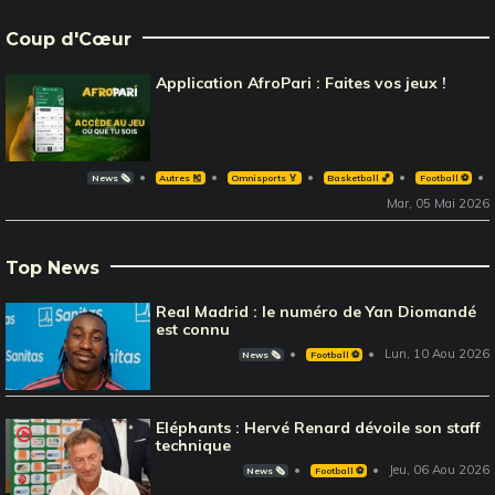
Coup d'Cœur
Application AfroPari : Faites vos jeux !
News 🗞️
Autres 🎽
Omnisports 🏅
Basketball 🏀
Football ⚽️
Mar, 05 Mai 2026
Top News
Real Madrid : le numéro de Yan Diomandé
est connu
Lun, 10 Aou 2026
News 🗞️
Football ⚽️
Eléphants : Hervé Renard dévoile son staff
technique
Jeu, 06 Aou 2026
News 🗞️
Football ⚽️