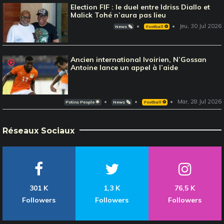
Election FIF : le duel entre Idriss Diallo et
Malick Tohé n’aura pas lieu
Jeu, 30 Jul 2026
News 🗞️
Football ⚽️
Ancien international Ivoirien, N’Gossan
Antoine lance un appel à l’aide
Mar, 28 Jul 2026
Potins People 🌟
News 🗞️
Football ⚽️
Réseaux Sociaux
301 K
1,3 K
76,5 K
Followers
Followers
Followers