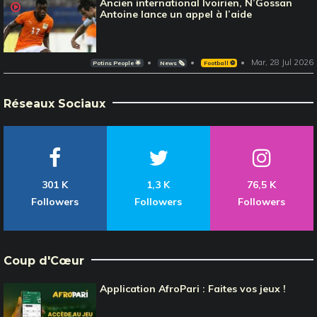
Ancien international Ivoirien, N’Gossan
Antoine lance un appel à l’aide
Mar, 28 Jul 2026
Potins People 🌟
News 🗞️
Football ⚽️
Réseaux Sociaux
301 K
1,3 K
76,5 K
Followers
Followers
Followers
Coup d'Cœur
Application AfroPari : Faites vos jeux !