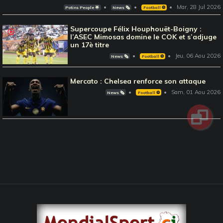
Mar, 28 Jul 2026
Potins People 🌟
News 🗞️
Football ⚽️
Supercoupe Félix Houphouët-Boigny :
l’ASEC Mimosas domine le COK et s’adjuge
un 17è titre
Jeu, 06 Aou 2026
News 🗞️
Football ⚽️
Mercato : Chelsea renforce son attaque
Sam, 01 Aou 2026
News 🗞️
Football ⚽️