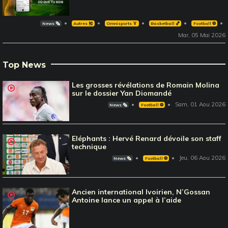
News 🗞️
Autres 🎽
Omnisports 🏅
Basketball 🏀
Football ⚽️
Mar, 05 Mai 2026
Top News
Les grosses révélations de Romain Molina
sur le dossier Yan Diomandé
Sam, 01 Aou 2026
News 🗞️
Football ⚽️
Eléphants : Hervé Renard dévoile son staff
technique
Jeu, 06 Aou 2026
News 🗞️
Football ⚽️
Ancien international Ivoirien, N’Gossan
Antoine lance un appel à l’aide