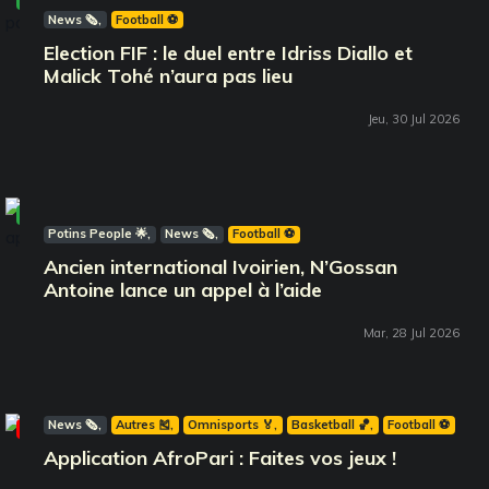
News 🗞️
Football ⚽️
Election FIF : le duel entre Idriss Diallo et
Malick Tohé n’aura pas lieu
Jeu, 30 Jul 2026
À la Une
Vidéo
Potins People 🌟
News 🗞️
Football ⚽️
Ancien international Ivoirien, N’Gossan
Antoine lance un appel à l’aide
Mar, 28 Jul 2026
News 🗞️
Autres 🎽
Omnisports 🏅
Basketball 🏀
Football ⚽️
Coup d'Cœur
Application AfroPari : Faites vos jeux !