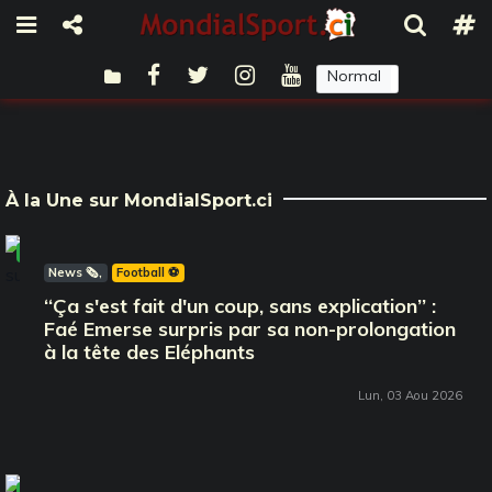
Normal
Sombre
À la Une sur MondialSport.ci
À la Une
News 🗞️
Football ⚽️
‘‘Ça s'est fait d'un coup, sans explication’’ :
Faé Emerse surpris par sa non-prolongation
à la tête des Eléphants
Lun, 03 Aou 2026
À la Une