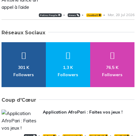
Mar, 28 Jul 2026
Potins People 🌟
News 🗞️
Football ⚽️
Réseaux Sociaux
301 K
1,3 K
76,5 K
Followers
Followers
Followers
Coup d'Cœur
Application AfroPari : Faites vos jeux !