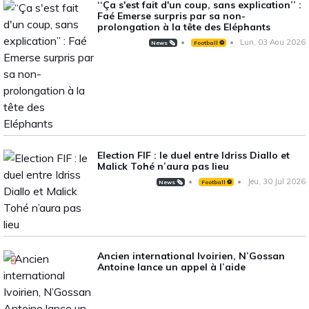
‘‘Ça s'est fait d'un coup, sans explication’’ :
Faé Emerse surpris par sa non-
prolongation à la tête des Eléphants
Lun, 03 Aou 2026
News 🗞️
Football ⚽️
Election FIF : le duel entre Idriss Diallo et
Malick Tohé n’aura pas lieu
Jeu, 30 Jul 2026
News 🗞️
Football ⚽️
Ancien international Ivoirien, N’Gossan
Antoine lance un appel à l’aide