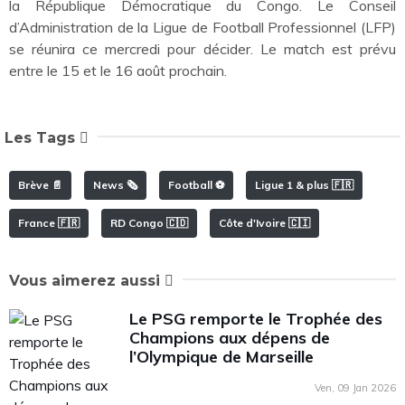
la République Démocratique du Congo. Le Conseil
d’Administration de la Ligue de Football Professionnel (LFP)
se réunira ce mercredi pour décider. Le match est prévu
entre le 15 et le 16 août prochain.
Les Tags
Brève 📄
News 🗞️
Football ⚽️
Ligue 1 & plus 🇫🇷
France 🇫🇷
RD Congo 🇨🇩
Côte d'Ivoire 🇨🇮
Vous aimerez aussi
Le PSG remporte le Trophée des
Champions aux dépens de
l’Olympique de Marseille
Ven, 09 Jan 2026