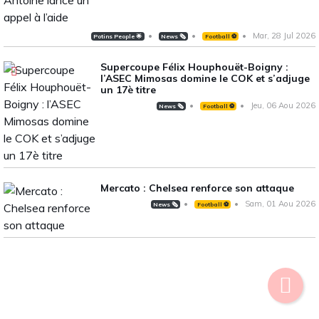
Mar, 28 Jul 2026
Potins People 🌟
News 🗞️
Football ⚽️
Supercoupe Félix Houphouët-Boigny :
l’ASEC Mimosas domine le COK et s’adjuge
un 17è titre
Jeu, 06 Aou 2026
News 🗞️
Football ⚽️
Mercato : Chelsea renforce son attaque
Sam, 01 Aou 2026
News 🗞️
Football ⚽️