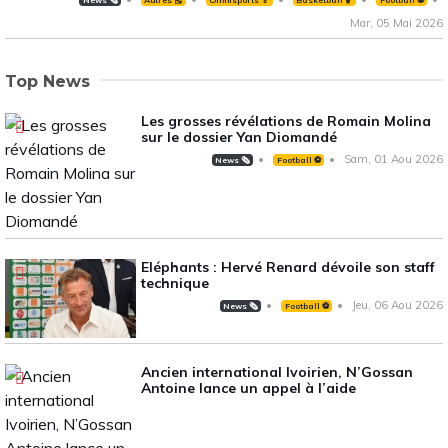
News 🗞️
Autres 🎽
Omnisports 🏅
Basketball 🏀
Football ⚽️
Mar, 05 Mai 2026
Top News
Les grosses révélations de Romain Molina
sur le dossier Yan Diomandé
Sam, 01 Aou 2026
News 🗞️
Football ⚽️
Eléphants : Hervé Renard dévoile son staff
technique
Jeu, 06 Aou 2026
News 🗞️
Football ⚽️
Ancien international Ivoirien, N’Gossan
Antoine lance un appel à l’aide