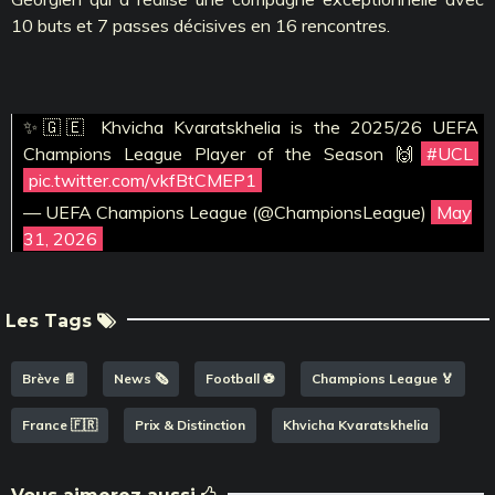
10 buts et 7 passes décisives en 16 rencontres.
✨🇬🇪 Khvicha Kvaratskhelia is the 2025/26 UEFA
Champions League Player of the Season 🙌
#UCL
pic.twitter.com/vkfBtCMEP1
— UEFA Champions League (@ChampionsLeague)
May
31, 2026
Les Tags
Brève 📄
News 🗞️
Football ⚽️
Champions League 🏅
France 🇫🇷
Prix & Distinction
Khvicha Kvaratskhelia