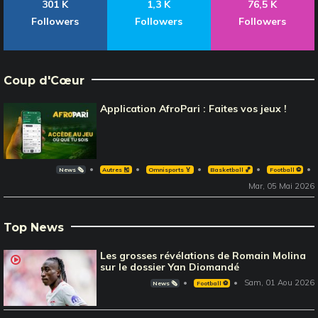
301 K
1,3 K
76,5 K
Followers
Followers
Followers
Coup d'Cœur
Application AfroPari : Faites vos jeux !
News 🗞️
Autres 🎽
Omnisports 🏅
Basketball 🏀
Football ⚽️
Mar, 05 Mai 2026
Top News
Les grosses révélations de Romain Molina
sur le dossier Yan Diomandé
Sam, 01 Aou 2026
News 🗞️
Football ⚽️