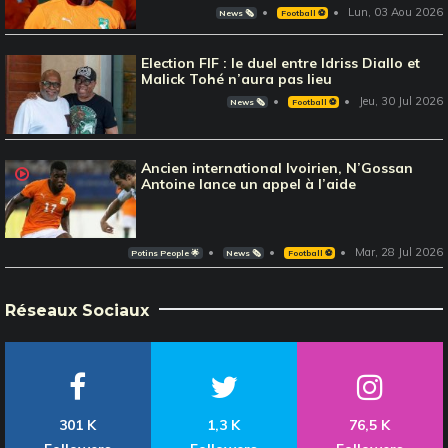
Lun, 03 Aou 2026
News 🗞️
Football ⚽️
Election FIF : le duel entre Idriss Diallo et
Malick Tohé n’aura pas lieu
Jeu, 30 Jul 2026
News 🗞️
Football ⚽️
Ancien international Ivoirien, N’Gossan
Antoine lance un appel à l’aide
Mar, 28 Jul 2026
Potins People 🌟
News 🗞️
Football ⚽️
Réseaux Sociaux
301 K
1,3 K
76,5 K