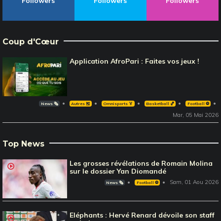
Followers
Followers
Followers
Coup d'Cœur
Application AfroPari : Faites vos jeux !
News 🗞️
Autres 🎽
Omnisports 🏅
Basketball 🏀
Football ⚽️
Mar, 05 Mai 2026
Top News
Les grosses révélations de Romain Molina
sur le dossier Yan Diomandé
Sam, 01 Aou 2026
News 🗞️
Football ⚽️
Eléphants : Hervé Renard dévoile son staff