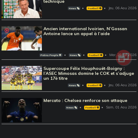
technique
Jeu, 06 Aou 2026
News 🗞️
Football ⚽️
Ancien international Ivoirien, N’Gossan
Antoine lance un appel à l’aide
Mar, 28 Jul 2026
Potins People 🌟
News 🗞️
Football ⚽️
Supercoupe Félix Houphouët-Boigny :
l’ASEC Mimosas domine le COK et s’adjuge
un 17è titre
Jeu, 06 Aou 2026
News 🗞️
Football ⚽️
Mercato : Chelsea renforce son attaque
Sam, 01 Aou 2026
News 🗞️
Football ⚽️