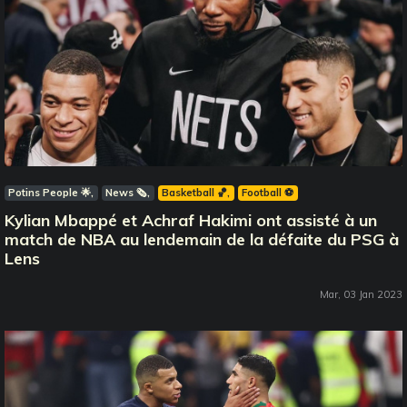
Potins People 🌟
News 🗞️
Basketball 🏀
Football ⚽️
Kylian Mbappé et Achraf Hakimi ont assisté à un
match de NBA au lendemain de la défaite du PSG à
Lens
Mar, 03 Jan 2023