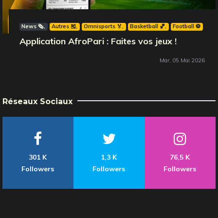
News 🗞️
Autres 🎽
Omnisports 🏅
Basketball 🏀
Football ⚽️
Application AfroPari : Faites vos jeux !
Mar, 05 Mai 2026
Réseaux Sociaux
301 K
1,3 K
76,5 K
Followers
Followers
Followers