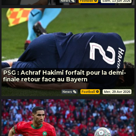
News 🗞️
Football ⚽️
Sam, 13 Jun 2026
PSG : Achraf Hakimi forfait pour la demi-
finale retour face au Bayern
News 🗞️
Football ⚽️
Mer, 29 Avr 2026