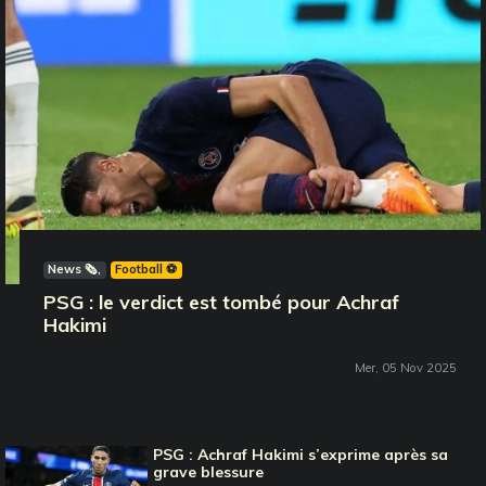
News 🗞️
Football ⚽️
PSG : le verdict est tombé pour Achraf
Hakimi
Mer, 05 Nov 2025
PSG : Achraf Hakimi s’exprime après sa
grave blessure