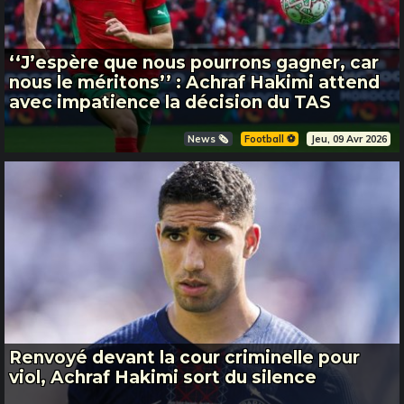
‘‘J’espère que nous pourrons gagner, car
nous le méritons’’ : Achraf Hakimi attend
avec impatience la décision du TAS
News 🗞️
Football ⚽️
Jeu, 09 Avr 2026
Renvoyé devant la cour criminelle pour
viol, Achraf Hakimi sort du silence