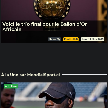
Voici le trio final pour le Ballon d’Or
Africain
News 🗞️
Football ⚽️
Lun, 17 Nov 2025
À la Une sur MondialSport.ci
À la Une