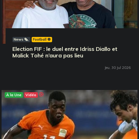
News 🗞️
Football ⚽️
Election FIF : le duel entre Idriss Diallo et
Malick Tohé n’aura pas lieu
Jeu, 30 Jul 2026
À la Une
Vidéo