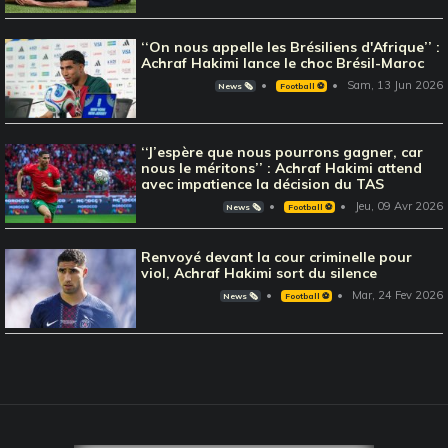
‘‘On nous appelle les Brésiliens d'Afrique’’ :
Achraf Hakimi lance le choc Brésil-Maroc
Sam, 13 Jun 2026
News 🗞️
Football ⚽️
‘‘J’espère que nous pourrons gagner, car
nous le méritons’’ : Achraf Hakimi attend
avec impatience la décision du TAS
Jeu, 09 Avr 2026
News 🗞️
Football ⚽️
Renvoyé devant la cour criminelle pour
viol, Achraf Hakimi sort du silence
Mar, 24 Fev 2026
News 🗞️
Football ⚽️