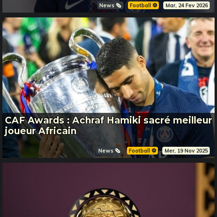
News 🗞️
Football ⚽️
Mar, 24 Fev 2026
CAF Awards : Achraf Hamiki sacré meilleur
joueur Africain
News 🗞️
Football ⚽️
Mer, 19 Nov 2025