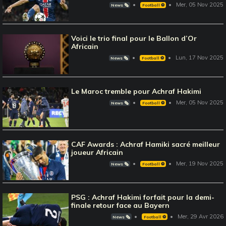
Mer, 05 Nov 2025
News 🗞️
Football ⚽️
Voici le trio final pour le Ballon d’Or
Africain
Lun, 17 Nov 2025
News 🗞️
Football ⚽️
Le Maroc tremble pour Achraf Hakimi
Mer, 05 Nov 2025
News 🗞️
Football ⚽️
CAF Awards : Achraf Hamiki sacré meilleur
joueur Africain
Mer, 19 Nov 2025
News 🗞️
Football ⚽️
PSG : Achraf Hakimi forfait pour la demi-
finale retour face au Bayern
Mer, 29 Avr 2026
News 🗞️
Football ⚽️