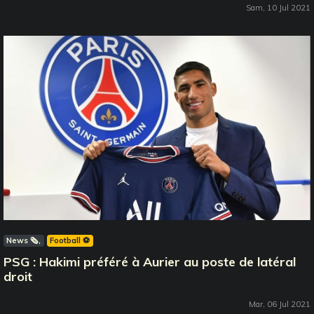
Sam, 10 Jul 2021
News 🗞️
Football ⚽️
PSG : Hakimi préféré à Aurier au poste de latéral
droit
Mar, 06 Jul 2021