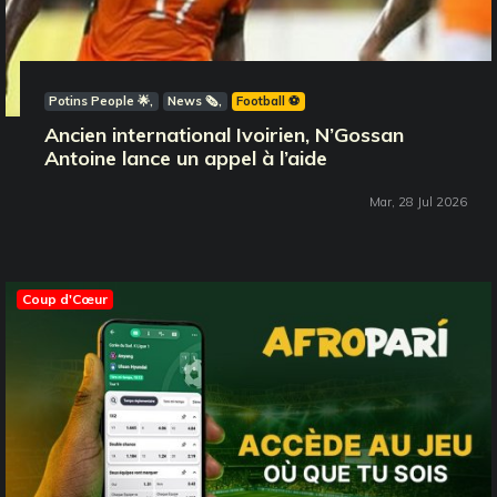
Potins People 🌟
News 🗞️
Football ⚽️
Ancien international Ivoirien, N’Gossan
Antoine lance un appel à l’aide
Mar, 28 Jul 2026
Coup d'Cœur