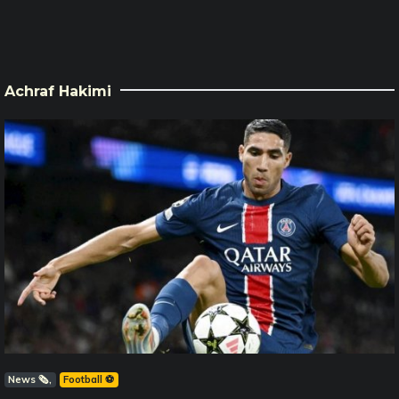
Achraf Hakimi
News 🗞️
Football ⚽️