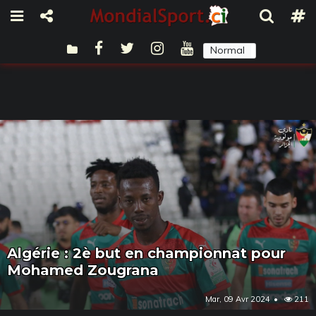
Normal
Sombre
Algérie : 2è but en championnat pour
Mohamed Zougrana
Mar, 09 Avr 2024
211