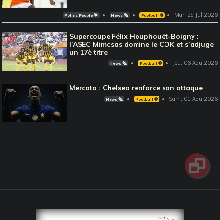
Mar, 28 Jul 2026
Potins People 🌟
News 🗞️
Football ⚽️
Supercoupe Félix Houphouët-Boigny :
l’ASEC Mimosas domine le COK et s’adjuge
un 17è titre
Jeu, 06 Aou 2026
News 🗞️
Football ⚽️
Mercato : Chelsea renforce son attaque
Sam, 01 Aou 2026
News 🗞️
Football ⚽️