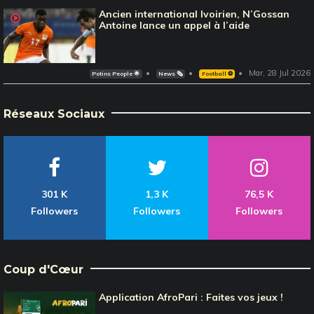
Ancien international Ivoirien, N’Gossan
Antoine lance un appel à l’aide
Mar, 28 Jul 2026
Potins People 🌟
News 🗞️
Football ⚽️
Réseaux Sociaux
301 K
1,3 K
76,5 K
Followers
Followers
Followers
Coup d'Cœur
Application AfroPari : Faites vos jeux !