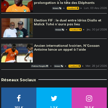
prolongation à la tête des Eléphants
Lun, 03 Aou 2026
News 🗞️
Football ⚽️
Election FIF : le duel entre Idriss Diallo et
Malick Tohé n’aura pas lieu
Jeu, 30 Jul 2026
News 🗞️
Football ⚽️
Ancien international Ivoirien, N’Gossan
Antoine lance un appel à l’aide
Mar, 28 Jul 2026
Potins People 🌟
News 🗞️
Football ⚽️
Réseaux Sociaux
301 K
1,3 K
76,5 K