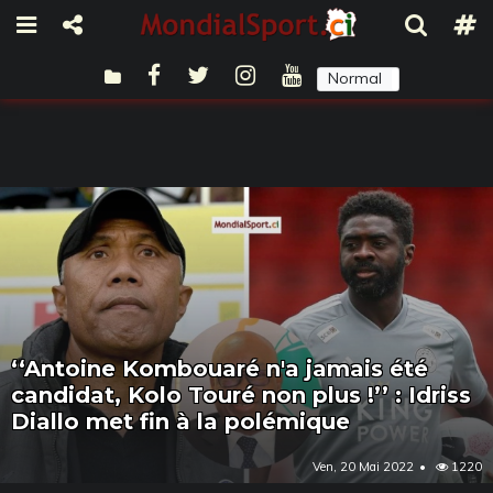
Normal
Sombre
‘‘Antoine Kombouaré n'a jamais été
candidat, Kolo Touré non plus !’’ : Idriss
Diallo met fin à la polémique
Ven, 20 Mai 2022
1220