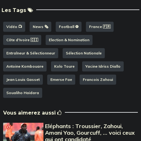
Les Tags
Vidéo 📺
News 🗞️
Football ⚽️
France 🇫🇷
Côte d'Ivoire 🇨🇮
Election & Nomination
Entraîneur & Sélectionneur
Sélection Nationale
Antoine Kombouare
Kolo Toure
Yacine Idriss Diallo
Jean Louis Gasset
Emerse Fae
Francois Zahoui
Soualiho Haidara
Vous aimerez aussi
Eléphants : Troussier, Zahoui,
Amani Yao, Gourcuff, … voici ceux
qui ont candidaté