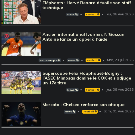
Eléphants : Hervé Renard dévoile son staff
technique
Jeu, 06 Aou 2026
News 🗞️
Football ⚽️
Ancien international Ivoirien, N’Gossan
Antoine lance un appel à l’aide
Mar, 28 Jul 2026
Potins People 🌟
News 🗞️
Football ⚽️
Supercoupe Félix Houphouët-Boigny :
l’ASEC Mimosas domine le COK et s’adjuge
un 17è titre
Jeu, 06 Aou 2026
News 🗞️
Football ⚽️
Mercato : Chelsea renforce son attaque
Sam, 01 Aou 2026
News 🗞️
Football ⚽️