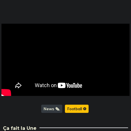
News 🗞️
Football ⚽️
Ça fait la Une