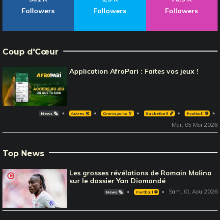
Followers
Followers
Followers
Coup d'Cœur
Application AfroPari : Faites vos jeux !
News 🗞️
Autres 🎽
Omnisports 🏅
Basketball 🏀
Football ⚽️
Mar, 05 Mai 2026
Top News
Les grosses révélations de Romain Molina
sur le dossier Yan Diomandé
Sam, 01 Aou 2026
News 🗞️
Football ⚽️