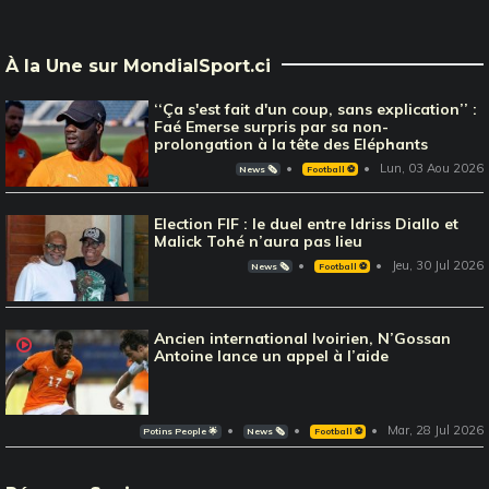
À la Une sur MondialSport.ci
‘‘Ça s'est fait d'un coup, sans explication’’ :
Faé Emerse surpris par sa non-
prolongation à la tête des Eléphants
Lun, 03 Aou 2026
News 🗞️
Football ⚽️
Election FIF : le duel entre Idriss Diallo et
Malick Tohé n’aura pas lieu
Jeu, 30 Jul 2026
News 🗞️
Football ⚽️
Ancien international Ivoirien, N’Gossan
Antoine lance un appel à l’aide
Mar, 28 Jul 2026
Potins People 🌟
News 🗞️
Football ⚽️