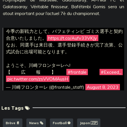
Galatasaray. Véritable finisseur, Bafétimbi Gomis sera un
atout important pour l’actuel 7è du championnat.
今季の新戦力として、バフェティンビ ゴミス選手と契約
合意いたしました。
https://t.co/Aufv33VKJy
なお、同選手は来日後、選手登録手続きが完了次第、公
式試合に出場可能となります。
ようこそ、川崎フロンターレへ!
【広報】
#frontale
#Exceed_
pic.twitter.com/zsVVOMAusH
— 川崎フロンターレ (@frontale_staff)
August 8, 2023
Les Tags
Brève 📄
News 🗞️
Football ⚽️
Japon 🇯🇵