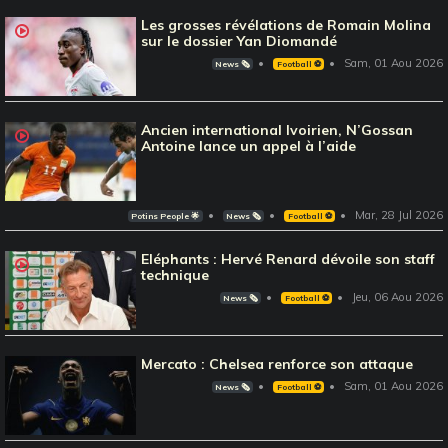
Les grosses révélations de Romain Molina
sur le dossier Yan Diomandé
Sam, 01 Aou 2026
News 🗞️
Football ⚽️
Ancien international Ivoirien, N’Gossan
Antoine lance un appel à l’aide
Mar, 28 Jul 2026
Potins People 🌟
News 🗞️
Football ⚽️
Eléphants : Hervé Renard dévoile son staff
technique
Jeu, 06 Aou 2026
News 🗞️
Football ⚽️
Mercato : Chelsea renforce son attaque
Sam, 01 Aou 2026
News 🗞️
Football ⚽️