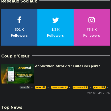
Réseaux Sociaux
301 K
1,3 K
76,5 K
Followers
Followers
Followers
Coup d'Cœur
Application AfroPari : Faites vos jeux !
News 🗞️
Autres 🎽
Omnisports 🏅
Basketball 🏀
Football ⚽️
Mar, 05 Mai 2026
Top News