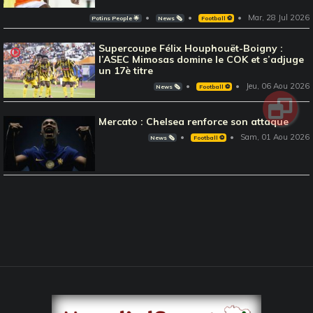
Mar, 28 Jul 2026
Potins People 🌟
News 🗞️
Football ⚽️
Supercoupe Félix Houphouët-Boigny :
l’ASEC Mimosas domine le COK et s’adjuge
un 17è titre
Jeu, 06 Aou 2026
News 🗞️
Football ⚽️
Mercato : Chelsea renforce son attaque
Sam, 01 Aou 2026
News 🗞️
Football ⚽️