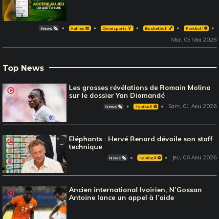
News 🗞️
Autres 🎽
Omnisports 🏅
Basketball 🏀
Football ⚽️
Mar, 05 Mai 2026
Top News
Les grosses révélations de Romain Molina
sur le dossier Yan Diomandé
Sam, 01 Aou 2026
News 🗞️
Football ⚽️
Eléphants : Hervé Renard dévoile son staff
technique
Jeu, 06 Aou 2026
News 🗞️
Football ⚽️
Ancien international Ivoirien, N’Gossan
Antoine lance un appel à l’aide