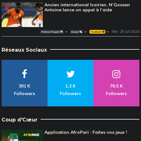
Ancien international Ivoirien, N’Gossan
Antoine lance un appel à l’aide
Mar, 28 Jul 2026
Potins People 🌟
News 🗞️
Football ⚽️
Réseaux Sociaux
301 K
1,3 K
76,5 K
Followers
Followers
Followers
Coup d'Cœur
Application AfroPari : Faites vos jeux !