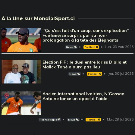
À la Une sur MondialSport.ci
‘‘Ça s'est fait d'un coup, sans explication’’ :
Faé Emerse surpris par sa non-
prolongation à la tête des Eléphants
Lun, 03 Aou 2026
News 🗞️
Football ⚽️
Election FIF : le duel entre Idriss Diallo et
Malick Tohé n’aura pas lieu
Jeu, 30 Jul 2026
News 🗞️
Football ⚽️
Ancien international Ivoirien, N’Gossan
Antoine lance un appel à l’aide
Mar, 28 Jul 2026
Potins People 🌟
News 🗞️
Football ⚽️