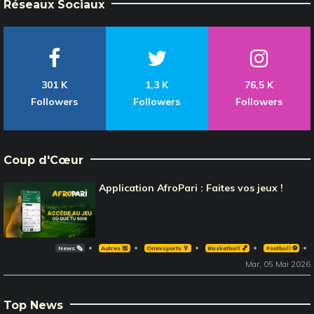
Réseaux Sociaux
301 K
1,3 K
76,5 K
Followers
Followers
Followers
Coup d'Cœur
Application AfroPari : Faites vos jeux !
News 🗞️
Autres 🎽
Omnisports 🏅
Basketball 🏀
Football ⚽️
Mar, 05 Mai 2026
Top News