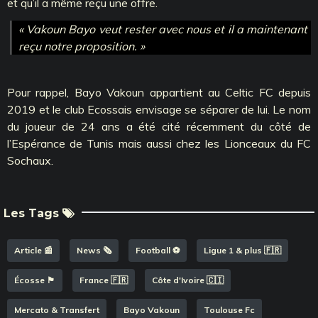
et qu’il a même reçu une offre.
« Vakoun Bayo veut rester avec nous et il a maintenant
reçu notre proposition. »
Pour rappel, Bayo Vakoun appartient au Celtic FC depuis
2019 et le club Ecossais envisage se séparer de lui. Le nom
du joueur de 24 ans a été cité récemment du côté de
l’Espérance de Tunis mais aussi chez les Lionceaux du FC
Sochaux.
Les Tags
Article 📰
News 🗞️
Football ⚽️
Ligue 1 & plus 🇫🇷
Écosse 🏴󠁧󠁢󠁳󠁣󠁴󠁿
France 🇫🇷
Côte d'Ivoire 🇨🇮
Mercato & Transfert
Bayo Vakoun
Toulouse Fc