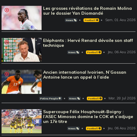
Les grosses révélations de Romain Molina
sur le dossier Yan Diomandé
Sam, 01 Aou 2026
News 🗞️
Football ⚽️
Eléphants : Hervé Renard dévoile son staff
technique
Jeu, 06 Aou 2026
News 🗞️
Football ⚽️
Ancien international Ivoirien, N’Gossan
Antoine lance un appel à l’aide
Mar, 28 Jul 2026
Potins People 🌟
News 🗞️
Football ⚽️
Supercoupe Félix Houphouët-Boigny :
l’ASEC Mimosas domine le COK et s’adjuge
un 17è titre
Jeu, 06 Aou 2026
News 🗞️
Football ⚽️