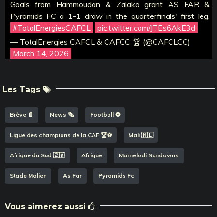
Goals from Hammoudan & Zalaka grant AS FAR &
Pyramids FC a 1-1 draw in the quarterfinals' first leg.
#TotalEnergiesCAFCL
pic.twitter.com/JTEs6AkE3d
— TotalEnergies CAFCL & CAFCC 🏆 (@CAFCLCC)
March 14, 2026
Les Tags
Brève 📄
News 🗞️
Football ⚽️
Ligue des champions de la CAF 🏆⚽️
Mali 🇲🇱
Afrique du Sud 🇿🇦
Afrique
Mamelodi Sundowns
Stade Malien
As Far
Pyramids Fc
Vous aimerez aussi