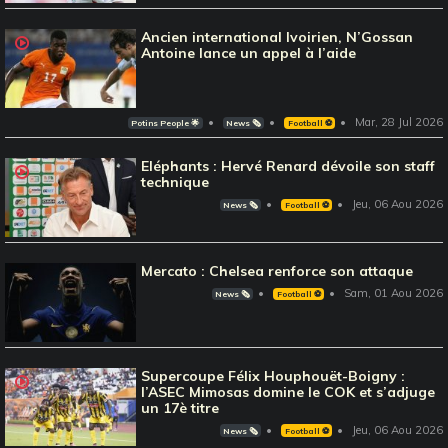
Ancien international Ivoirien, N’Gossan
Antoine lance un appel à l’aide
Mar, 28 Jul 2026
Potins People 🌟
News 🗞️
Football ⚽️
Eléphants : Hervé Renard dévoile son staff
technique
Jeu, 06 Aou 2026
News 🗞️
Football ⚽️
Mercato : Chelsea renforce son attaque
Sam, 01 Aou 2026
News 🗞️
Football ⚽️
Supercoupe Félix Houphouët-Boigny :
l’ASEC Mimosas domine le COK et s’adjuge
un 17è titre
Jeu, 06 Aou 2026
News 🗞️
Football ⚽️