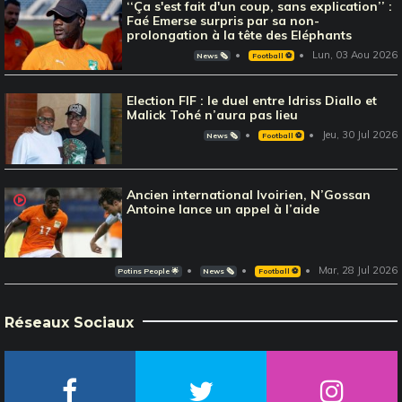
‘‘Ça s'est fait d'un coup, sans explication’’ :
Faé Emerse surpris par sa non-
prolongation à la tête des Eléphants
Lun, 03 Aou 2026
News 🗞️
Football ⚽️
Election FIF : le duel entre Idriss Diallo et
Malick Tohé n’aura pas lieu
Jeu, 30 Jul 2026
News 🗞️
Football ⚽️
Ancien international Ivoirien, N’Gossan
Antoine lance un appel à l’aide
Mar, 28 Jul 2026
Potins People 🌟
News 🗞️
Football ⚽️
Réseaux Sociaux