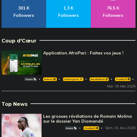
301 K
1,3 K
76,5 K
Followers
Followers
Followers
Coup d'Cœur
Application AfroPari : Faites vos jeux !
News 🗞️
Autres 🎽
Omnisports 🏅
Basketball 🏀
Football ⚽️
Mar, 05 Mai 2026
Top News
Les grosses révélations de Romain Molina
sur le dossier Yan Diomandé
Sam, 01 Aou 2026
News 🗞️
Football ⚽️