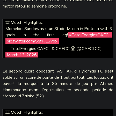
match retour la semaine prochaine.
🎞️ Match Highlights:
Mamelodi Sundowns stun Stade Malien in Pretoria with 3
goals in the first leg!
#TotalEnergiesCAFCL
pic.twitter.com/SqfRiLSVdx
— TotalEnergies CAFCL & CAFCC 🏆 (@CAFCLCC)
March 13, 2026
Le second quart opposant l’AS FAR à Pyramids FC s’est
soldé sur un score de parité de 1 but partout. Les locaux ont
ouvert la marque à la 8è minute de jeu par Ahmed
Hammoudan avant l’égalisation en seconde période de
Mahmoud Zalaka (52’).
🎞️ Match Highlights: