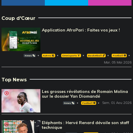
Coup d'Cœur
Application AfroPari : Faites vos jeux !
News 🗞️
Autres 🎽
Omnisports 🏅
Basketball 🏀
Football ⚽️
Mar, 05 Mai 2026
Top News
Les grosses révélations de Romain Molina
sur le dossier Yan Diomandé
Sam, 01 Aou 2026
News 🗞️
Football ⚽️
Eléphants : Hervé Renard dévoile son staff
technique