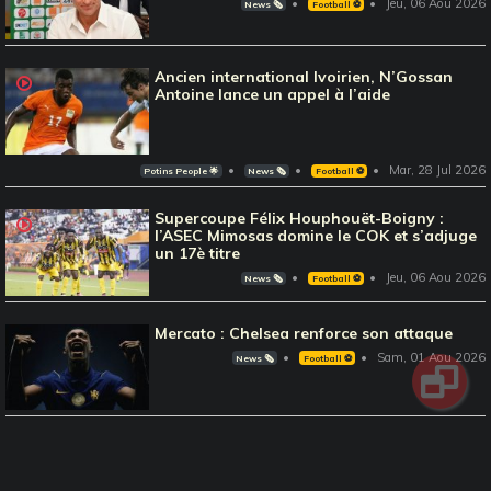
Jeu, 06 Aou 2026
News 🗞️
Football ⚽️
Ancien international Ivoirien, N’Gossan
Antoine lance un appel à l’aide
Mar, 28 Jul 2026
Potins People 🌟
News 🗞️
Football ⚽️
Supercoupe Félix Houphouët-Boigny :
l’ASEC Mimosas domine le COK et s’adjuge
un 17è titre
Jeu, 06 Aou 2026
News 🗞️
Football ⚽️
Mercato : Chelsea renforce son attaque
Sam, 01 Aou 2026
News 🗞️
Football ⚽️