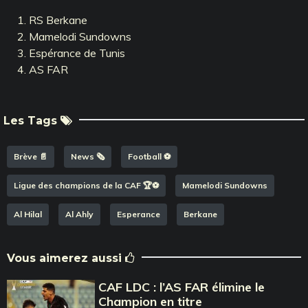
RS Berkane
Mamelodi Sundowns
Espérance de Tunis
AS FAR
Les Tags
Brève 📄
News 🗞️
Football ⚽️
Ligue des champions de la CAF 🏆⚽️
Mamelodi Sundowns
Al Hilal
Al Ahly
Esperance
Berkane
Vous aimerez aussi
CAF LDC : l’AS FAR élimine le
Champion en titre