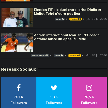
Election FIF : le duel entre Idriss Diallo et
Malick Tohé n’aura pas lieu
Jeu, 30 Jul 2026
News 🗞️
Football ⚽️
Ancien international Ivoirien, N’Gossan
Antoine lance un appel à l’aide
Mar, 28 Jul 2026
Potins People 🌟
News 🗞️
Football ⚽️
Réseaux Sociaux
301 K
1,3 K
76,5 K
Followers
Followers
Followers