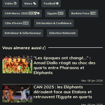
Vidéo 📺
News 🗞️
Football ⚽️
CAN Maroc 2025 🇲🇦🏆⚽️
Egypte 🇪🇬
Burkina Faso 🇧🇫
Côte d'Ivoire 🇨🇮
Déclaration & Confidence
Entraîneur & Sélectionneur
Sélection Nationale
Vous aimerez aussi
‘‘Les époques ont changé…’’ :
Amad Diallo réagit au choc des
quarts entre Pharaons et
Eléphants
Mar, 06 Jan 2026
CAN 2025 : les Eléphants
déroulent face aux Etalons et
retrouvent l’Egypte en quarts
Mar, 06 Jan 2026