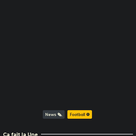
News 🗞️
Football ⚽️
Ça fait la Une