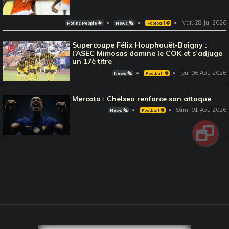
Mar, 28 Jul 2026
Potins People 🌟
News 🗞️
Football ⚽️
Supercoupe Félix Houphouët-Boigny :
l’ASEC Mimosas domine le COK et s’adjuge
un 17è titre
Jeu, 06 Aou 2026
News 🗞️
Football ⚽️
Mercato : Chelsea renforce son attaque
Sam, 01 Aou 2026
News 🗞️
Football ⚽️