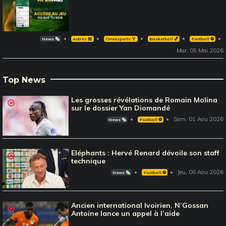
News 🗞️
Autres 🎽
Omnisports 🏅
Basketball 🏀
Football ⚽️
Mar, 05 Mai 2026
Top News
Les grosses révélations de Romain Molina
sur le dossier Yan Diomandé
Sam, 01 Aou 2026
News 🗞️
Football ⚽️
Eléphants : Hervé Renard dévoile son staff
technique
Jeu, 06 Aou 2026
News 🗞️
Football ⚽️
Ancien international Ivoirien, N’Gossan
Antoine lance un appel à l’aide