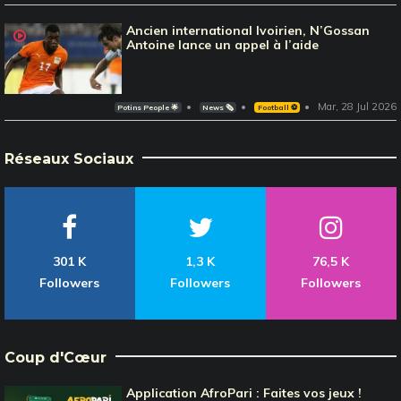
Ancien international Ivoirien, N’Gossan
Antoine lance un appel à l’aide
Mar, 28 Jul 2026
Potins People 🌟
News 🗞️
Football ⚽️
Réseaux Sociaux
301 K
1,3 K
76,5 K
Followers
Followers
Followers
Coup d'Cœur
Application AfroPari : Faites vos jeux !