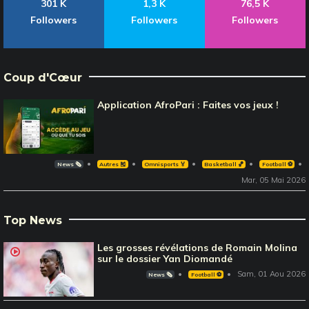
301 K
1,3 K
76,5 K
Followers
Followers
Followers
Coup d'Cœur
Application AfroPari : Faites vos jeux !
News 🗞️
Autres 🎽
Omnisports 🏅
Basketball 🏀
Football ⚽️
Mar, 05 Mai 2026
Top News
Les grosses révélations de Romain Molina
sur le dossier Yan Diomandé
Sam, 01 Aou 2026
News 🗞️
Football ⚽️