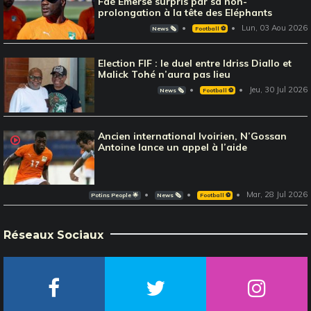
Faé Emerse surpris par sa non-
prolongation à la tête des Eléphants
Lun, 03 Aou 2026
News 🗞️
Football ⚽️
Election FIF : le duel entre Idriss Diallo et
Malick Tohé n’aura pas lieu
Jeu, 30 Jul 2026
News 🗞️
Football ⚽️
Ancien international Ivoirien, N’Gossan
Antoine lance un appel à l’aide
Mar, 28 Jul 2026
Potins People 🌟
News 🗞️
Football ⚽️
Réseaux Sociaux