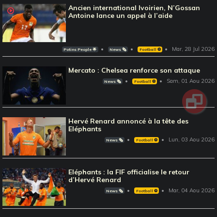
Ancien international Ivoirien, N’Gossan
Antoine lance un appel à l’aide
Mar, 28 Jul 2026
Potins People 🌟
News 🗞️
Football ⚽️
Mercato : Chelsea renforce son attaque
Sam, 01 Aou 2026
News 🗞️
Football ⚽️
Hervé Renard annoncé à la tête des
Eléphants
Lun, 03 Aou 2026
News 🗞️
Football ⚽️
Eléphants : la FIF officialise le retour
d’Hervé Renard
Mar, 04 Aou 2026
News 🗞️
Football ⚽️