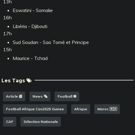
13h
Eswatini - Somalie
16h
Libéria - Djibouti
17h
Sud Soudan - Sao Tomé et Principe
15h
Maurice - Tchad
Les Tags
Article 📰
News 🗞️
Football ⚽️
Football Afrique Can2025 Guinee
Afrique
Maroc 🇲🇦
CAF
Sélection Nationale