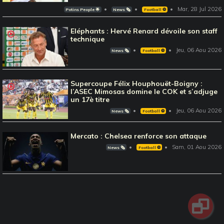
Mar, 28 Jul 2026
Potins People 🌟
News 🗞️
Football ⚽️
Eléphants : Hervé Renard dévoile son staff
technique
Jeu, 06 Aou 2026
News 🗞️
Football ⚽️
Supercoupe Félix Houphouët-Boigny :
l’ASEC Mimosas domine le COK et s’adjuge
un 17è titre
Jeu, 06 Aou 2026
News 🗞️
Football ⚽️
Mercato : Chelsea renforce son attaque
Sam, 01 Aou 2026
News 🗞️
Football ⚽️