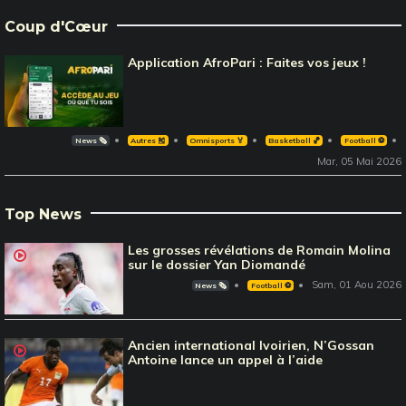
Coup d'Cœur
Application AfroPari : Faites vos jeux !
News 🗞️
Autres 🎽
Omnisports 🏅
Basketball 🏀
Football ⚽️
Mar, 05 Mai 2026
Top News
Les grosses révélations de Romain Molina
sur le dossier Yan Diomandé
Sam, 01 Aou 2026
News 🗞️
Football ⚽️
Ancien international Ivoirien, N’Gossan
Antoine lance un appel à l’aide