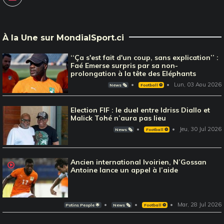
À la Une sur MondialSport.ci
‘‘Ça s'est fait d'un coup, sans explication’’ :
Faé Emerse surpris par sa non-
prolongation à la tête des Eléphants
Lun, 03 Aou 2026
News 🗞️
Football ⚽️
Election FIF : le duel entre Idriss Diallo et
Malick Tohé n’aura pas lieu
Jeu, 30 Jul 2026
News 🗞️
Football ⚽️
Ancien international Ivoirien, N’Gossan
Antoine lance un appel à l’aide
Mar, 28 Jul 2026
Potins People 🌟
News 🗞️
Football ⚽️