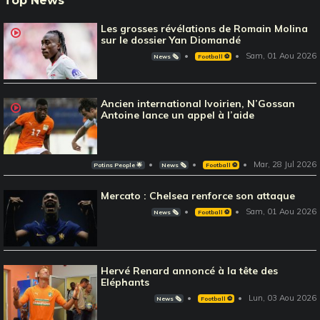
Top News
Les grosses révélations de Romain Molina
sur le dossier Yan Diomandé
Sam, 01 Aou 2026
News 🗞️
Football ⚽️
Ancien international Ivoirien, N’Gossan
Antoine lance un appel à l’aide
Mar, 28 Jul 2026
Potins People 🌟
News 🗞️
Football ⚽️
Mercato : Chelsea renforce son attaque
Sam, 01 Aou 2026
News 🗞️
Football ⚽️
Hervé Renard annoncé à la tête des
Eléphants
Lun, 03 Aou 2026
News 🗞️
Football ⚽️