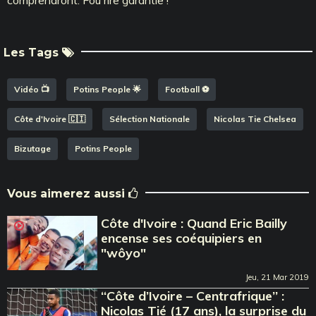
Les Tags
Vidéo 📺
Potins People 🌟
Football ⚽️
Côte d'Ivoire 🇨🇮
Sélection Nationale
Nicolas Tie Chelsea
Bizutage
Potins People
Vous aimerez aussi
Côte d'Ivoire : Quand Eric Bailly
encense ses coéquipiers en
"wôyo"
Jeu, 21 Mar 2019
‘‘Côte d’Ivoire – Centrafrique’’ :
Nicolas Tié (17 ans), la surprise du