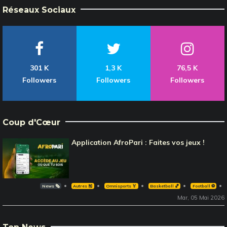
Réseaux Sociaux
301 K
1,3 K
76,5 K
Followers
Followers
Followers
Coup d'Cœur
Application AfroPari : Faites vos jeux !
News 🗞️
Autres 🎽
Omnisports 🏅
Basketball 🏀
Football ⚽️
Mar, 05 Mai 2026