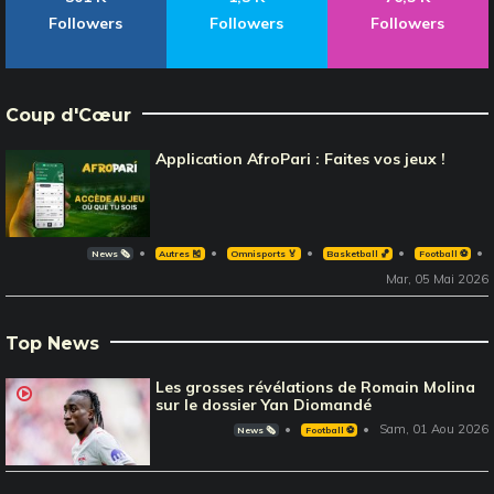
Followers
Followers
Followers
Coup d'Cœur
Application AfroPari : Faites vos jeux !
News 🗞️
Autres 🎽
Omnisports 🏅
Basketball 🏀
Football ⚽️
Mar, 05 Mai 2026
Top News
Les grosses révélations de Romain Molina
sur le dossier Yan Diomandé
Sam, 01 Aou 2026
News 🗞️
Football ⚽️