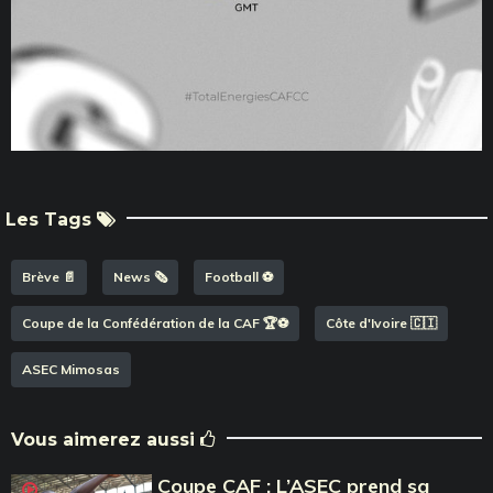
Les Tags
Brève 📄
News 🗞️
Football ⚽️
Coupe de la Confédération de la CAF 🏆⚽️
Côte d'Ivoire 🇨🇮
ASEC Mimosas
Vous aimerez aussi
Coupe CAF : L’ASEC prend sa