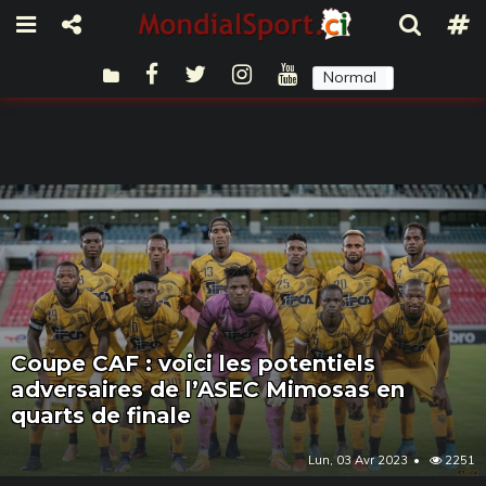
Normal
Sombre
Coupe CAF : voici les potentiels
adversaires de l’ASEC Mimosas en
quarts de finale
Lun, 03 Avr 2023
2251