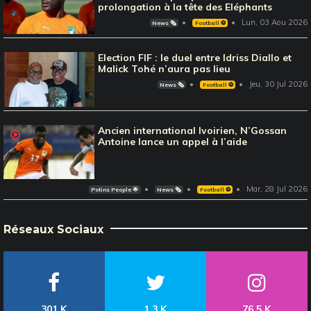
prolongation à la tête des Eléphants
Lun, 03 Aou 2026
News 🗞️
Football ⚽️
Election FIF : le duel entre Idriss Diallo et
Malick Tohé n’aura pas lieu
Jeu, 30 Jul 2026
News 🗞️
Football ⚽️
Ancien international Ivoirien, N’Gossan
Antoine lance un appel à l’aide
Mar, 28 Jul 2026
Potins People 🌟
News 🗞️
Football ⚽️
Réseaux Sociaux
301 K
1,3 K
76,5 K