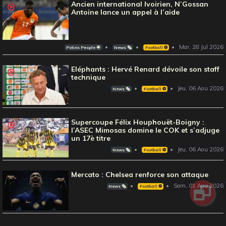
Ancien international Ivoirien, N’Gossan
Antoine lance un appel à l’aide
Mar, 28 Jul 2026
Potins People 🌟
News 🗞️
Football ⚽️
Eléphants : Hervé Renard dévoile son staff
technique
Jeu, 06 Aou 2026
News 🗞️
Football ⚽️
Supercoupe Félix Houphouët-Boigny :
l’ASEC Mimosas domine le COK et s’adjuge
un 17è titre
Jeu, 06 Aou 2026
News 🗞️
Football ⚽️
Mercato : Chelsea renforce son attaque
Sam, 01 Aou 2026
News 🗞️
Football ⚽️