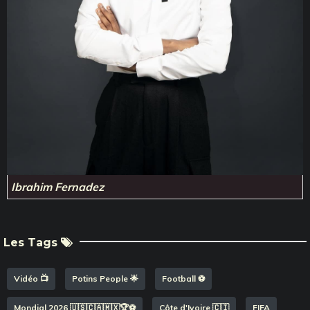
Ibrahim Fernadez
Les Tags
Vidéo 📺
Potins People 🌟
Football ⚽️
Mondial 2026 🇺🇸🇨🇦🇲🇽🏆⚽️
Côte d'Ivoire 🇨🇮
FIFA