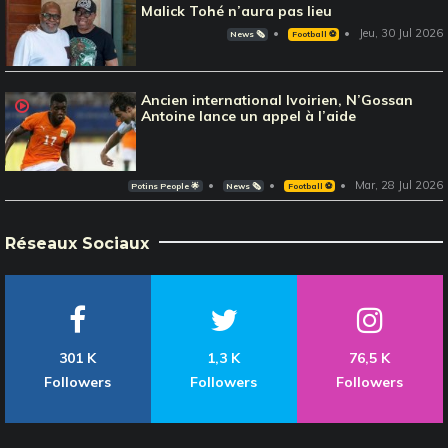
Malick Tohé n’aura pas lieu
Jeu, 30 Jul 2026
News 🗞️
Football ⚽️
Ancien international Ivoirien, N’Gossan
Antoine lance un appel à l’aide
Mar, 28 Jul 2026
Potins People 🌟
News 🗞️
Football ⚽️
Réseaux Sociaux
301 K
1,3 K
76,5 K
Followers
Followers
Followers