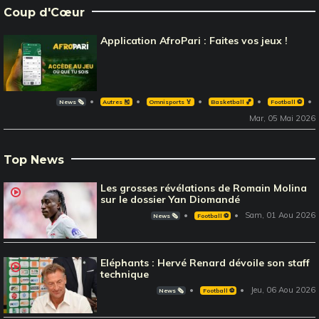
Coup d'Cœur
Application AfroPari : Faites vos jeux !
News 🗞️
Autres 🎽
Omnisports 🏅
Basketball 🏀
Football ⚽️
Mar, 05 Mai 2026
Top News
Les grosses révélations de Romain Molina
sur le dossier Yan Diomandé
Sam, 01 Aou 2026
News 🗞️
Football ⚽️
Eléphants : Hervé Renard dévoile son staff
technique
Jeu, 06 Aou 2026
News 🗞️
Football ⚽️