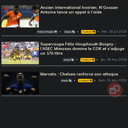
Ancien international Ivoirien, N’Gossan
Antoine lance un appel à l’aide
Mar, 28 Jul 2026
Potins People 🌟
News 🗞️
Football ⚽️
Supercoupe Félix Houphouët-Boigny :
l’ASEC Mimosas domine le COK et s’adjuge
un 17è titre
Jeu, 06 Aou 2026
News 🗞️
Football ⚽️
Mercato : Chelsea renforce son attaque
Sam, 01 Aou 2026
News 🗞️
Football ⚽️