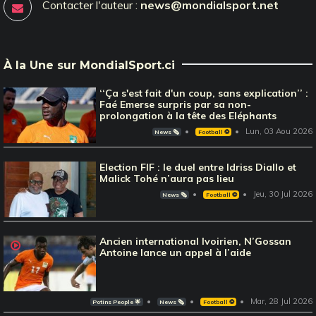
Contacter l'auteur :
news@mondialsport.net
À la Une sur MondialSport.ci
‘‘Ça s'est fait d'un coup, sans explication’’ :
Faé Emerse surpris par sa non-
prolongation à la tête des Eléphants
Lun, 03 Aou 2026
News 🗞️
Football ⚽️
Election FIF : le duel entre Idriss Diallo et
Malick Tohé n’aura pas lieu
Jeu, 30 Jul 2026
News 🗞️
Football ⚽️
Ancien international Ivoirien, N’Gossan
Antoine lance un appel à l’aide
Mar, 28 Jul 2026
Potins People 🌟
News 🗞️
Football ⚽️