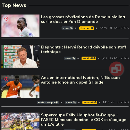
Top News
Les grosses révélations de Romain Molina
sur le dossier Yan Diomandé
Sam, 01 Aou 2026
News 🗞️
Football ⚽️
Eléphants : Hervé Renard dévoile son staff
technique
Jeu, 06 Aou 2026
News 🗞️
Football ⚽️
Ancien international Ivoirien, N’Gossan
Antoine lance un appel à l’aide
Mar, 28 Jul 2026
Potins People 🌟
News 🗞️
Football ⚽️
Supercoupe Félix Houphouët-Boigny :
l’ASEC Mimosas domine le COK et s’adjuge
un 17è titre