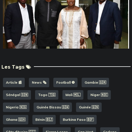
Les Tags
Article 📰
News 🗞️
Football ⚽️
Gambie 🇬🇲
Sénégal 🇸🇳
Togo 🇹🇬
Mali 🇲🇱
Niger 🇳🇪
Nigeria 🇳🇬
Guinée Bissau 🇬🇼
Guinée 🇬🇳
Ghana 🇬🇭
Bénin 🇧🇯
Burkina Faso 🇧🇫
Côte d'Ivoire 🇨🇮
Sierra Leone
Cap Vert
Cedeao