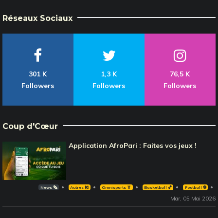
Réseaux Sociaux
301 K
1,3 K
76,5 K
Followers
Followers
Followers
Coup d'Cœur
Application AfroPari : Faites vos jeux !
News 🗞️
Autres 🎽
Omnisports 🏅
Basketball 🏀
Football ⚽️
Mar, 05 Mai 2026