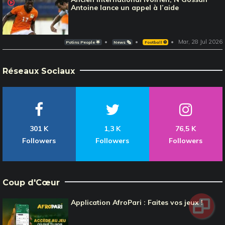
Antoine lance un appel à l’aide
Mar, 28 Jul 2026
Potins People 🌟
News 🗞️
Football ⚽️
Réseaux Sociaux
301 K
1,3 K
76,5 K
Followers
Followers
Followers
Coup d'Cœur
Application AfroPari : Faites vos jeux !