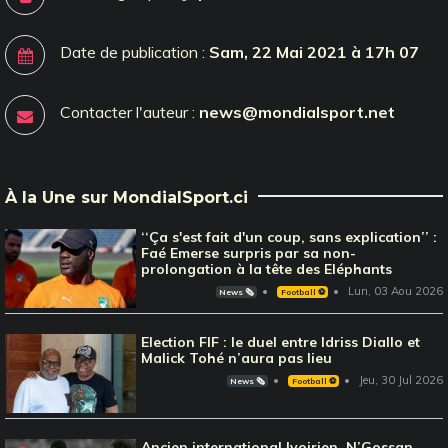
Date de publication :
Sam, 22 Mai 2021 à 17h 07
Contacter l'auteur :
news@mondialsport.net
À la Une sur MondialSport.ci
‘‘Ça s'est fait d'un coup, sans explication’’ :
Faé Emerse surpris par sa non-
prolongation à la tête des Eléphants
Lun, 03 Aou 2026
News 🗞️
Football ⚽️
Election FIF : le duel entre Idriss Diallo et
Malick Tohé n’aura pas lieu
Jeu, 30 Jul 2026
News 🗞️
Football ⚽️
Ancien international Ivoirien, N’Gossan