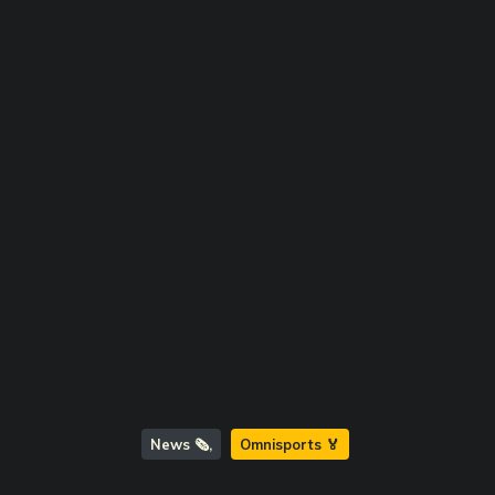
News 🗞️
Omnisports 🏅