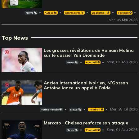
News 🗞️
Autres 🎽
Omnisports 🏅
Basketball 🏀
Football ⚽️
Mar, 05 Mai 2026
Top News
Les grosses révélations de Romain Molina
sur le dossier Yan Diomandé
Sam, 01 Aou 2026
News 🗞️
Football ⚽️
Ancien international Ivoirien, N’Gossan
Antoine lance un appel à l’aide
Mar, 28 Jul 2026
Potins People 🌟
News 🗞️
Football ⚽️
Mercato : Chelsea renforce son attaque
Sam, 01 Aou 2026
News 🗞️
Football ⚽️