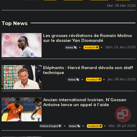
Mar, 05 Mai 2026
Top News
Les grosses révélations de Romain Molina
sur le dossier Yan Diomandé
Sam, 01 Aou 2026
News 🗞️
Football ⚽️
Eléphants : Hervé Renard dévoile son staff
technique
Jeu, 06 Aou 2026
News 🗞️
Football ⚽️
Ancien international Ivoirien, N’Gossan
Antoine lance un appel à l’aide
Mar, 28 Jul 2026
Potins People 🌟
News 🗞️
Football ⚽️