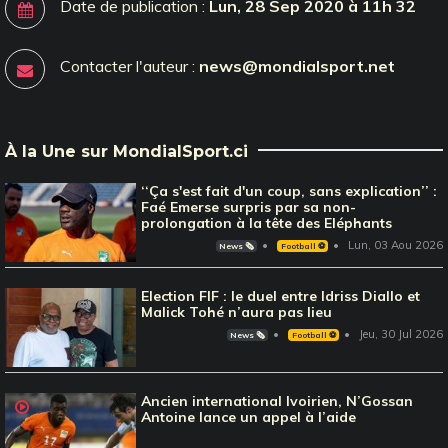
Date de publication :
Lun, 28 Sep 2020 à 11h 32
Contacter l'auteur :
news@mondialsport.net
À la Une sur MondialSport.ci
‘‘Ça s'est fait d'un coup, sans explication’’ :
Faé Emerse surpris par sa non-
prolongation à la tête des Eléphants
Lun, 03 Aou 2026
News 🗞️
Football ⚽️
Election FIF : le duel entre Idriss Diallo et
Malick Tohé n’aura pas lieu
Jeu, 30 Jul 2026
News 🗞️
Football ⚽️
Ancien international Ivoirien, N’Gossan
Antoine lance un appel à l’aide