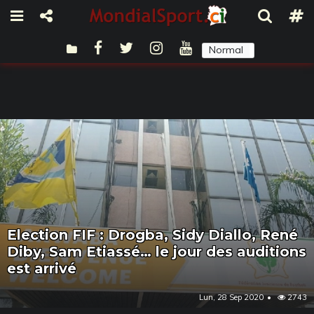
Normal
Sombre
Election FIF : Drogba, Sidy Diallo, René
Diby, Sam Etiassé… le jour des auditions
est arrivé
Lun, 28 Sep 2020
2743