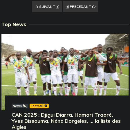
SUIVANT
PRÉCÉDANT
Top News
News 🗞️
Football ⚽️
CAN 2025 : Djigui Diarra, Hamari Traoré,
Yves Bissouma, Néné Dorgeles, … la liste des
Aigles