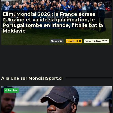
Elim. Mondial 2026 : la France écrase
l’Ukraine et valide sa qualification, le
Portugal tombe en Irlande, l’Italie bat la
Moldavie
News 🗞️
Football ⚽️
Ven, 14 Nov 2025
À la Une sur MondialSport.ci
À la Une