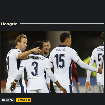
Hongrie
News 🗞️
Football ⚽️