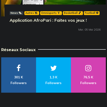
News 🗞️
Autres 🎽
Omnisports 🏅
Basketball 🏀
Football ⚽️
Application AfroPari : Faites vos jeux !
Mar, 05 Mai 2026
Réseaux Sociaux
301 K
1,3 K
76,5 K
Followers
Followers
Followers