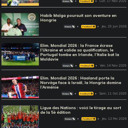
Lun, 17 Nov 2025
News 🗞️
Football ⚽️
Habib Maïga poursuit son aventure en
Hongrie
Jeu, 25 Jun 2026
News 🗞️
Football ⚽️
Elim. Mondial 2026 : la France écrase
l’Ukraine et valide sa qualification, le
Portugal tombe en Irlande, l’Italie bat la
Moldavie
Ven, 14 Nov 2025
News 🗞️
Football ⚽️
Elim. Mondial 2026 : Haaland porte la
Norvège face à Israël, la Hongrie domine
l’Arménie
Sam, 11 Oct 2025
News 🗞️
Football ⚽️
Ligue des Nations : voici le tirage au sort
de la 5è édition
Jeu, 12 Fev 2026
News 🗞️
Football ⚽️