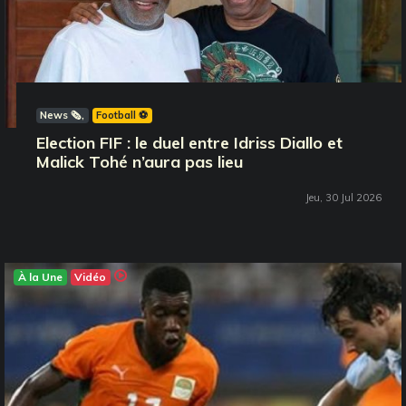
News 🗞️
Football ⚽️
Election FIF : le duel entre Idriss Diallo et
Malick Tohé n’aura pas lieu
Jeu, 30 Jul 2026
À la Une
Vidéo