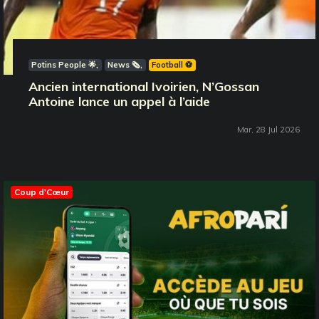
Potins People 🌟
News 🗞️
Football ⚽️
Ancien international Ivoirien, N’Gossan
Antoine lance un appel à l’aide
Mar, 28 Jul 2026
Coup d'Cœur