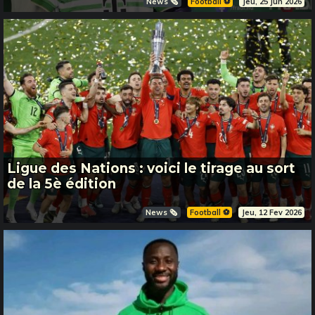
News 🗞️
Football ⚽️
Jeu, 25 Jun 2026
Ligue des Nations : voici le tirage au sort
de la 5è édition
News 🗞️
Football ⚽️
Jeu, 12 Fev 2026