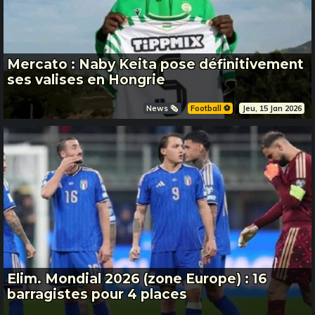
Mercato : Naby Keita pose définitivement
ses valises en Hongrie
News 🗞️
Football ⚽️
Jeu, 15 Jan 2026
Elim. Mondial 2026 (zone Europe) : 16
barragistes pour 4 places