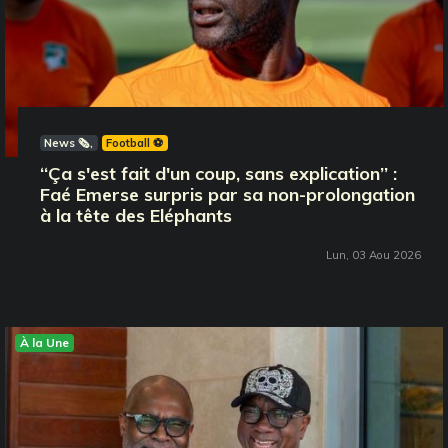
News 🗞️
Football ⚽️
‘‘Ça s'est fait d'un coup, sans explication’’ :
Faé Emerse surpris par sa non-prolongation
à la tête des Eléphants
Lun, 03 Aou 2026
À la Une