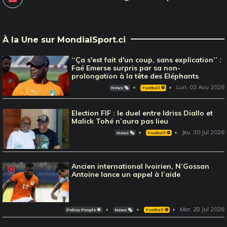
À la Une sur MondialSport.ci
‘‘Ça s'est fait d'un coup, sans explication’’ :
Faé Emerse surpris par sa non-
prolongation à la tête des Eléphants
Lun, 03 Aou 2026
News 🗞️
Football ⚽️
Election FIF : le duel entre Idriss Diallo et
Malick Tohé n’aura pas lieu
Jeu, 30 Jul 2026
News 🗞️
Football ⚽️
Ancien international Ivoirien, N’Gossan
Antoine lance un appel à l’aide
Mar, 28 Jul 2026
Potins People 🌟
News 🗞️
Football ⚽️