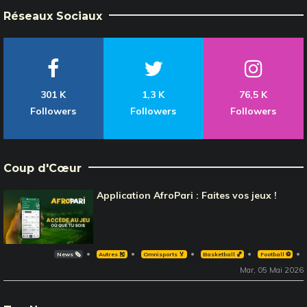
Réseaux Sociaux
301 K
1,3 K
76,5 K
Followers
Followers
Followers
Coup d'Cœur
Application AfroPari : Faites vos jeux !
News 🗞️
Autres 🎽
Omnisports 🏅
Basketball 🏀
Football ⚽️
Mar, 05 Mai 2026