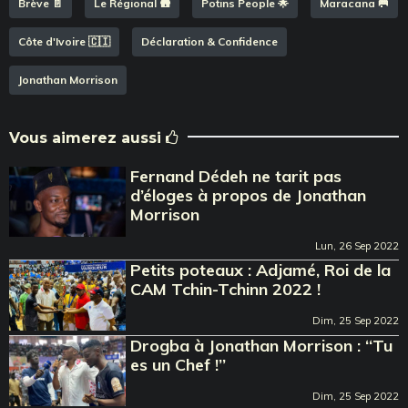
Brève 📄
Le Régional 🛖
Potins People 🌟
Maracana 🥅
Côte d'Ivoire 🇨🇮
Déclaration & Confidence
Jonathan Morrison
Vous aimerez aussi
Fernand Dédeh ne tarit pas
d’éloges à propos de Jonathan
Morrison
Lun, 26 Sep 2022
Petits poteaux : Adjamé, Roi de la
CAM Tchin-Tchinn 2022 !
Dim, 25 Sep 2022
Drogba à Jonathan Morrison : ‘‘Tu
es un Chef !’’
Dim, 25 Sep 2022