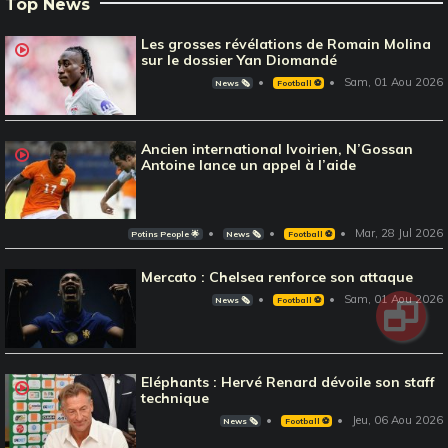
Top News
Les grosses révélations de Romain Molina
sur le dossier Yan Diomandé
Sam, 01 Aou 2026
News 🗞️
Football ⚽️
Ancien international Ivoirien, N’Gossan
Antoine lance un appel à l’aide
Mar, 28 Jul 2026
Potins People 🌟
News 🗞️
Football ⚽️
Mercato : Chelsea renforce son attaque
Sam, 01 Aou 2026
News 🗞️
Football ⚽️
Eléphants : Hervé Renard dévoile son staff
technique
Jeu, 06 Aou 2026
News 🗞️
Football ⚽️