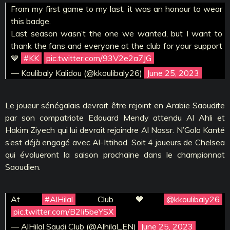
From my first game to my last, it was an honour to wear
this badge.
Last season wasn’t the one we wanted, but I want to
thank the fans and everyone at the club for your support
💙
#KK
pic.twitter.com/93V2e2a7JG
— Koulibaly Kalidou (@kkoulibaly26)
June 25, 2023
Le joueur sénégalais devrait être rejoint en Arabie Saoudite
par son compatriote Edouard Mendy attendu Al Ahli et
Hakim Ziyech qui lui devrait rejoindre Al Nassr. N’Golo Kanté
s’est déjà engagé avec Al-Ittihad. Soit 4 joueurs de Chelsea
qui évolueront la saison prochaine dans le championnat
Saoudien.
At
#AlHilal
Club 💙
@kkoulibaly26
pic.twitter.com/B2Ii5beYSX
— AlHilal Saudi Club (@Alhilal_EN)
June 25, 2023