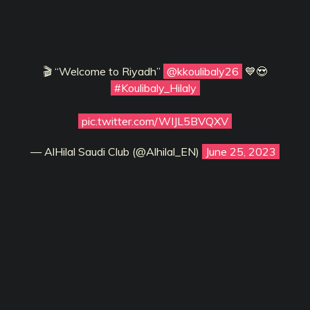
🎬 “Welcome to Riyadh”
@kkoulibaly26
💙😍
#Koulibaly_Hilaly
pic.twitter.com/WIJL5BVQXV
— AlHilal Saudi Club (@Alhilal_EN)
June 25, 2023