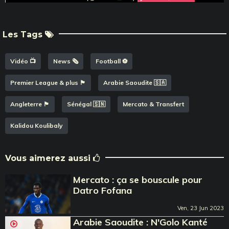
Les Tags
Vidéo 📺
News 🗞️
Football ⚽️
Premier League & plus 🏴󠁧󠁢󠁥󠁮󠁧󠁿
Arabie Saoudite 🇸🇦
Angleterre 🏴󠁧󠁢󠁥󠁮󠁧󠁿
Sénégal 🇸🇳
Mercato & Transfert
Kalidou Koulibaly
Vous aimerez aussi
Mercato : ça se bouscule pour
Datro Fofana
Ven, 23 Jun 2023
Arabie Saoudite : N'Golo Kanté