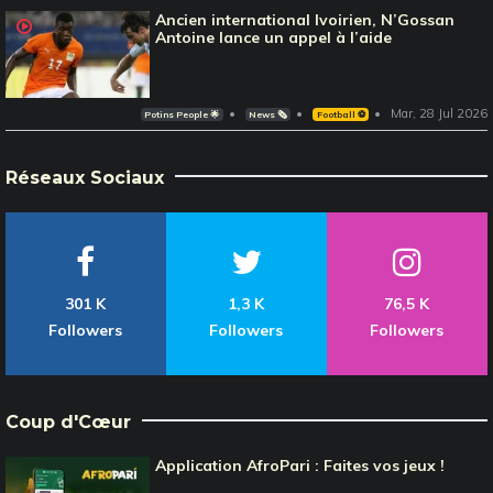
Ancien international Ivoirien, N’Gossan
Antoine lance un appel à l’aide
Mar, 28 Jul 2026
Potins People 🌟
News 🗞️
Football ⚽️
Réseaux Sociaux
301 K
1,3 K
76,5 K
Followers
Followers
Followers
Coup d'Cœur
Application AfroPari : Faites vos jeux !