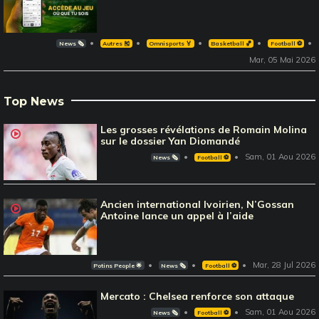
News 🗞️
Autres 🎽
Omnisports 🏅
Basketball 🏀
Football ⚽️
Mar, 05 Mai 2026
Top News
Les grosses révélations de Romain Molina
sur le dossier Yan Diomandé
Sam, 01 Aou 2026
News 🗞️
Football ⚽️
Ancien international Ivoirien, N’Gossan
Antoine lance un appel à l’aide
Mar, 28 Jul 2026
Potins People 🌟
News 🗞️
Football ⚽️
Mercato : Chelsea renforce son attaque
Sam, 01 Aou 2026
News 🗞️
Football ⚽️