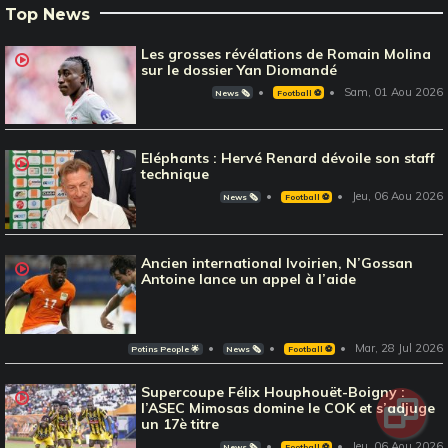
Top News
Les grosses révélations de Romain Molina
sur le dossier Yan Diomandé
Sam, 01 Aou 2026
News 🗞️
Football ⚽️
Eléphants : Hervé Renard dévoile son staff
technique
Jeu, 06 Aou 2026
News 🗞️
Football ⚽️
Ancien international Ivoirien, N’Gossan
Antoine lance un appel à l’aide
Mar, 28 Jul 2026
Potins People 🌟
News 🗞️
Football ⚽️
Supercoupe Félix Houphouët-Boigny :
l’ASEC Mimosas domine le COK et s’adjuge
un 17è titre
Jeu, 06 Aou 2026
News 🗞️
Football ⚽️