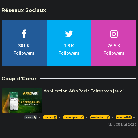
Réseaux Sociaux
301 K
1,3 K
76,5 K
Followers
Followers
Followers
Coup d'Cœur
Application AfroPari : Faites vos jeux !
News 🗞️
Autres 🎽
Omnisports 🏅
Basketball 🏀
Football ⚽️
Mar, 05 Mai 2026