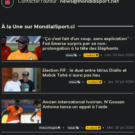
Contacter l'auteur :
news@mondialsport.net
À la Une sur MondialSport.ci
‘‘Ça s'est fait d'un coup, sans explication’’ :
Faé Emerse surpris par sa non-
prolongation à la tête des Eléphants
Lun, 03 Aou 2026
News 🗞️
Football ⚽️
Election FIF : le duel entre Idriss Diallo et
Malick Tohé n’aura pas lieu
Jeu, 30 Jul 2026
News 🗞️
Football ⚽️
Ancien international Ivoirien, N’Gossan
Antoine lance un appel à l’aide
Mar, 28 Jul 2026
Potins People 🌟
News 🗞️
Football ⚽️