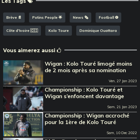
Les Tags
Brève 📄
Potins People 🌟
News 🗞️
Football ⚽️
Côte d'Ivoire 🇨🇮
Kolo Toure
Dominique Ouattara
Vous aimerez aussi
Wigan : Kolo Touré limogé moins
de 2 mois après sa nomination
Ven, 27 Jan 2023
Championship : Kolo Touré et
Wigan s’enfoncent davantage
Sam, 21 Jan 2023
Championship : Wigan accroché
pour la 1ère de Kolo Touré
Sam, 10 Dec 2022