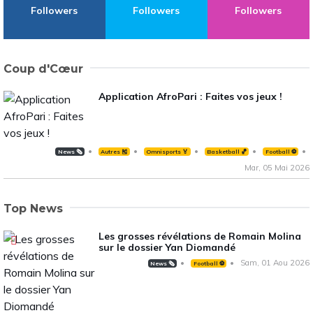
Followers
Followers
Followers
Coup d'Cœur
Application AfroPari : Faites vos jeux !
News 🗞️
Autres 🎽
Omnisports 🏅
Basketball 🏀
Football ⚽️
Mar, 05 Mai 2026
Top News
Les grosses révélations de Romain Molina
sur le dossier Yan Diomandé
Sam, 01 Aou 2026
News 🗞️
Football ⚽️