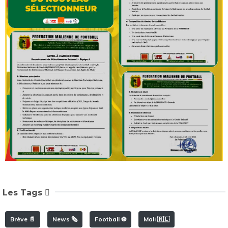
Les Tags
Brève 📄
News 🗞️
Football ⚽️
Mali 🇲🇱