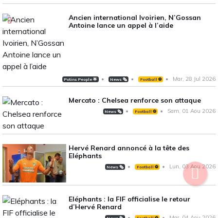
Ancien international Ivoirien, N’Gossan
Antoine lance un appel à l’aide
Mar, 28 Jul 2026
Potins People 🌟
News 🗞️
Football ⚽️
Mercato : Chelsea renforce son attaque
Sam, 01 Aou 2026
News 🗞️
Football ⚽️
Hervé Renard annoncé à la tête des
Eléphants
Lun, 03 Aou 2026
News 🗞️
Football ⚽️
Eléphants : la FIF officialise le retour
d’Hervé Renard
Mar, 04 Aou 2026
News 🗞️
Football ⚽️