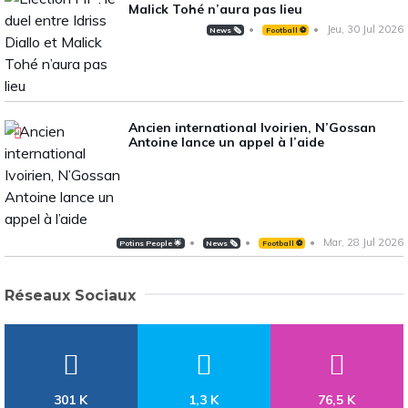
Malick Tohé n’aura pas lieu
Jeu, 30 Jul 2026
News 🗞️
Football ⚽️
Ancien international Ivoirien, N’Gossan
Antoine lance un appel à l’aide
Mar, 28 Jul 2026
Potins People 🌟
News 🗞️
Football ⚽️
Réseaux Sociaux
301 K
1,3 K
76,5 K