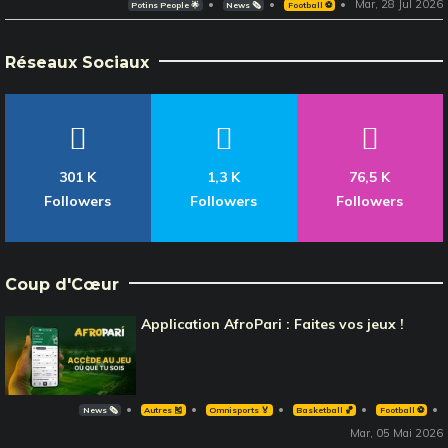
Mar, 28 Jul 2026
Potins People 🌟
News 🗞️
Football ⚽️
Réseaux Sociaux
301 K
1,3 K
76,5 K
Followers
Followers
Followers
Coup d'Cœur
Application AfroPari : Faites vos jeux !
News 🗞️
Autres 🎽
Omnisports 🏅
Basketball 🏀
Football ⚽️
Mar, 05 Mai 2026