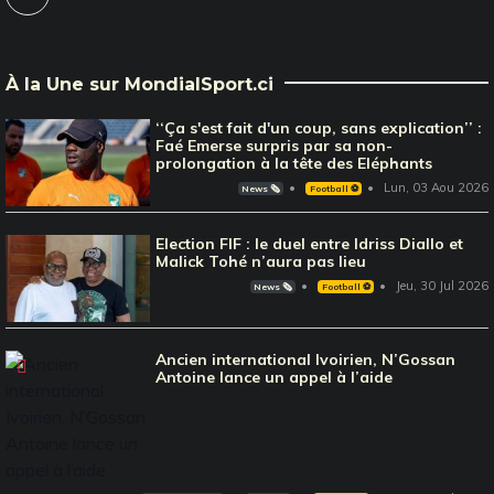
À la Une sur MondialSport.ci
‘‘Ça s'est fait d'un coup, sans explication’’ :
Faé Emerse surpris par sa non-
prolongation à la tête des Eléphants
Lun, 03 Aou 2026
News 🗞️
Football ⚽️
Election FIF : le duel entre Idriss Diallo et
Malick Tohé n’aura pas lieu
Jeu, 30 Jul 2026
News 🗞️
Football ⚽️
Ancien international Ivoirien, N’Gossan
Antoine lance un appel à l’aide