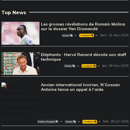
Top News
Les grosses révélations de Romain Molina
sur le dossier Yan Diomandé
Sam, 01 Aou 2026
News 🗞️
Football ⚽️
Eléphants : Hervé Renard dévoile son staff
technique
Jeu, 06 Aou 2026
News 🗞️
Football ⚽️
Ancien international Ivoirien, N’Gossan
Antoine lance un appel à l’aide
Mar, 28 Jul 2026
Potins People 🌟
News 🗞️
Football ⚽️