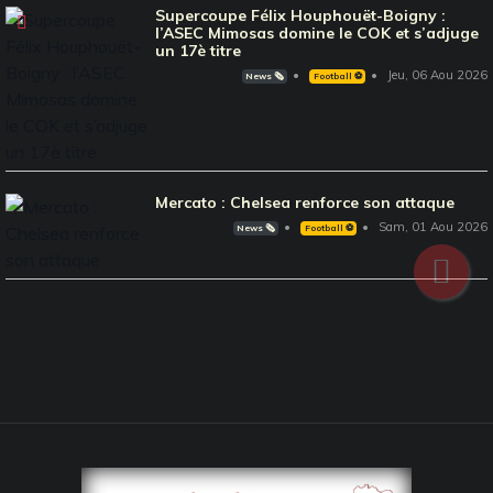
Supercoupe Félix Houphouët-Boigny :
l’ASEC Mimosas domine le COK et s’adjuge
un 17è titre
Jeu, 06 Aou 2026
News 🗞️
Football ⚽️
Mercato : Chelsea renforce son attaque
Sam, 01 Aou 2026
News 🗞️
Football ⚽️