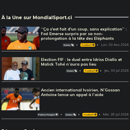
À la Une sur MondialSport.ci
‘‘Ça s'est fait d'un coup, sans explication’’ :
Faé Emerse surpris par sa non-
prolongation à la tête des Eléphants
Lun, 03 Aou 2026
News 🗞️
Football ⚽️
Election FIF : le duel entre Idriss Diallo et
Malick Tohé n’aura pas lieu
Jeu, 30 Jul 2026
News 🗞️
Football ⚽️
Ancien international Ivoirien, N’Gossan
Antoine lance un appel à l’aide
Mar, 28 Jul 2026
Potins People 🌟
News 🗞️
Football ⚽️