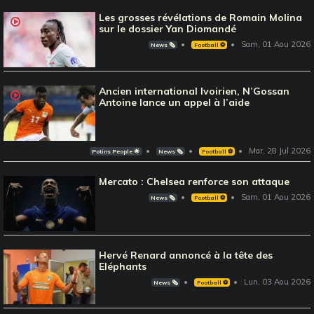
Les grosses révélations de Romain Molina
sur le dossier Yan Diomandé
Sam, 01 Aou 2026
News 🗞️
Football ⚽️
Ancien international Ivoirien, N’Gossan
Antoine lance un appel à l’aide
Mar, 28 Jul 2026
Potins People 🌟
News 🗞️
Football ⚽️
Mercato : Chelsea renforce son attaque
Sam, 01 Aou 2026
News 🗞️
Football ⚽️
Hervé Renard annoncé à la tête des
Eléphants
Lun, 03 Aou 2026
News 🗞️
Football ⚽️