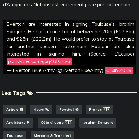
d’Afrique des Nations est également pisté par Tottenham.
Everton are interested in signing Toulouse’s Ibrahim
Sangare. He has a price tag of between €20m (£17.8m)
and €25m (£22.2m). He would prefer to stay at Toulouse
for another season. Tottenham Hotspur are also
interested in signing him. (Source: L’Equipe)
pic.twitter.com/guq46tGFVa
— Everton Blue Army (@EvertonBlueArmy)
6 juin 2019
Les Tags
Article 📰
News 🗞️
Football ⚽️
France 🇫🇷
Angleterre 🏴󠁧󠁢󠁥󠁮󠁧󠁿
Côte d'Ivoire 🇨🇮
Ibrahim Sangare
Toulouse
Mercato & Transfert