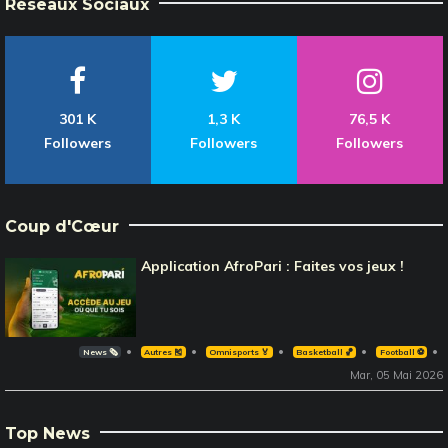
Réseaux Sociaux
301 K
1,3 K
76,5 K
Followers
Followers
Followers
Coup d'Cœur
Application AfroPari : Faites vos jeux !
News 🗞️
Autres 🎽
Omnisports 🏅
Basketball 🏀
Football ⚽️
Mar, 05 Mai 2026
Top News