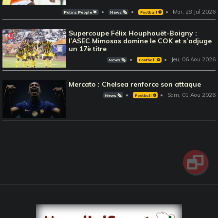
Mar, 28 Jul 2026
Potins People 🌟
News 🗞️
Football ⚽️
Supercoupe Félix Houphouët-Boigny :
l’ASEC Mimosas domine le COK et s’adjuge
un 17è titre
Jeu, 06 Aou 2026
News 🗞️
Football ⚽️
Mercato : Chelsea renforce son attaque
Sam, 01 Aou 2026
News 🗞️
Football ⚽️