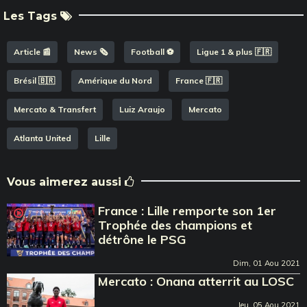
Les Tags
Article 📰
News 🗞️
Football ⚽️
Ligue 1 & plus 🇫🇷
Brésil 🇧🇷
Amérique du Nord
France 🇫🇷
Mercato & Transfert
Luiz Araujo
Mercato
Atlanta United
Lille
Vous aimerez aussi
France : Lille remporte son 1er
Trophée des champions et
détrône le PSG
Dim, 01 Aou 2021
Mercato : Onana atterrit au LOSC
Jeu, 05 Aou 2021