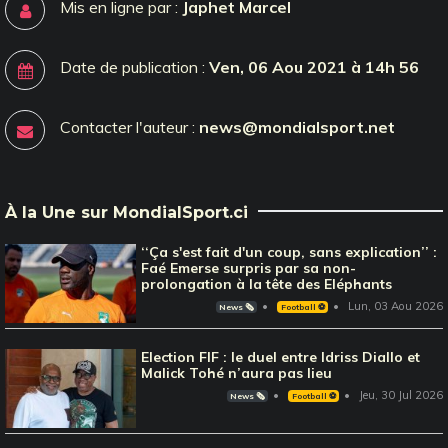
Mis en ligne par :
Japhet Marcel
Date de publication :
Ven, 06 Aou 2021 à 14h 56
Contacter l'auteur :
news@mondialsport.net
À la Une sur MondialSport.ci
‘‘Ça s'est fait d'un coup, sans explication’’ :
Faé Emerse surpris par sa non-
prolongation à la tête des Eléphants
Lun, 03 Aou 2026
News 🗞️
Football ⚽️
Election FIF : le duel entre Idriss Diallo et
Malick Tohé n’aura pas lieu
Jeu, 30 Jul 2026
News 🗞️
Football ⚽️