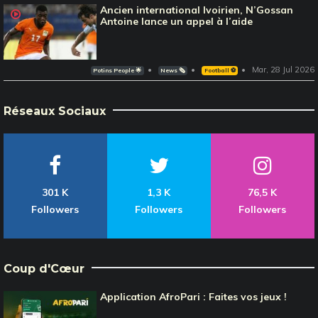
Ancien international Ivoirien, N’Gossan
Antoine lance un appel à l’aide
Mar, 28 Jul 2026
Potins People 🌟
News 🗞️
Football ⚽️
Réseaux Sociaux
301 K
1,3 K
76,5 K
Followers
Followers
Followers
Coup d'Cœur
Application AfroPari : Faites vos jeux !