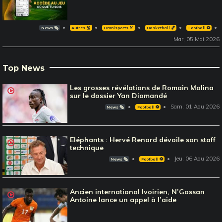
News 🗞️
Autres 🎽
Omnisports 🏅
Basketball 🏀
Football ⚽️
Mar, 05 Mai 2026
Top News
Les grosses révélations de Romain Molina
sur le dossier Yan Diomandé
Sam, 01 Aou 2026
News 🗞️
Football ⚽️
Eléphants : Hervé Renard dévoile son staff
technique
Jeu, 06 Aou 2026
News 🗞️
Football ⚽️
Ancien international Ivoirien, N’Gossan
Antoine lance un appel à l’aide