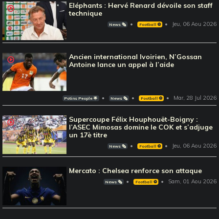
Eléphants : Hervé Renard dévoile son staff
technique
Jeu, 06 Aou 2026
News 🗞️
Football ⚽️
Ancien international Ivoirien, N’Gossan
Antoine lance un appel à l’aide
Mar, 28 Jul 2026
Potins People 🌟
News 🗞️
Football ⚽️
Supercoupe Félix Houphouët-Boigny :
l’ASEC Mimosas domine le COK et s’adjuge
un 17è titre
Jeu, 06 Aou 2026
News 🗞️
Football ⚽️
Mercato : Chelsea renforce son attaque
Sam, 01 Aou 2026
News 🗞️
Football ⚽️