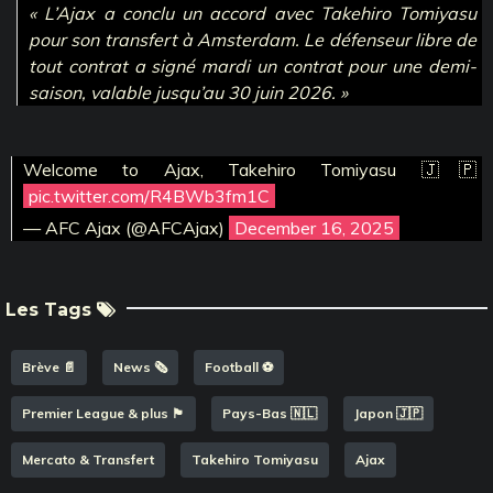
« L’Ajax a conclu un accord avec Takehiro Tomiyasu
pour son transfert à Amsterdam. Le défenseur libre de
tout contrat a signé mardi un contrat pour une demi-
saison, valable jusqu’au 30 juin 2026. »
Welcome to Ajax, Takehiro Tomiyasu 🇯🇵
pic.twitter.com/R4BWb3fm1C
— AFC Ajax (@AFCAjax)
December 16, 2025
Les Tags
Brève 📄
News 🗞️
Football ⚽️
Premier League & plus 🏴󠁧󠁢󠁥󠁮󠁧󠁿
Pays-Bas 🇳🇱
Japon 🇯🇵
Mercato & Transfert
Takehiro Tomiyasu
Ajax