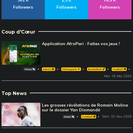
301 K
1,3 K
76,5 K
Followers
Followers
Followers
Coup d'Cœur
Application AfroPari : Faites vos jeux !
News 🗞️
Autres 🎽
Omnisports 🏅
Basketball 🏀
Football ⚽️
Mar, 05 Mai 2026
Top News
Les grosses révélations de Romain Molina
sur le dossier Yan Diomandé
Sam, 01 Aou 2026
News 🗞️
Football ⚽️