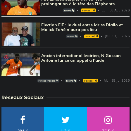
prolongation à la tête des Eléphants
Lun, 03 Aou 2026
News 🗞️
Football ⚽️
Election FIF : le duel entre Idriss Diallo et
Malick Tohé n’aura pas lieu
Jeu, 30 Jul 2026
News 🗞️
Football ⚽️
Ancien international Ivoirien, N’Gossan
Antoine lance un appel à l’aide
Mar, 28 Jul 2026
Potins People 🌟
News 🗞️
Football ⚽️
Réseaux Sociaux