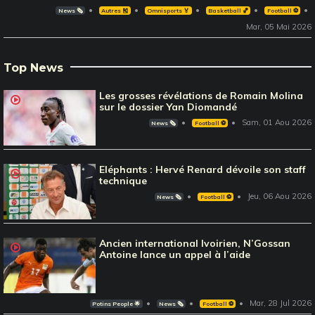
News 🗞️
Autres 🎽
Omnisports 🏅
Basketball 🏀
Football ⚽️
Mar, 05 Mai 2026
Top News
Les grosses révélations de Romain Molina
sur le dossier Yan Diomandé
Sam, 01 Aou 2026
News 🗞️
Football ⚽️
Eléphants : Hervé Renard dévoile son staff
technique
Jeu, 06 Aou 2026
News 🗞️
Football ⚽️
Ancien international Ivoirien, N’Gossan
Antoine lance un appel à l’aide
Mar, 28 Jul 2026
Potins People 🌟
News 🗞️
Football ⚽️