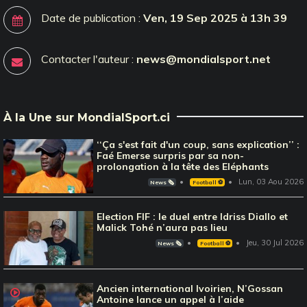
Date de publication :
Ven, 19 Sep 2025 à 13h 39
Contacter l'auteur :
news@mondialsport.net
À la Une sur MondialSport.ci
‘‘Ça s'est fait d'un coup, sans explication’’ :
Faé Emerse surpris par sa non-
prolongation à la tête des Eléphants
Lun, 03 Aou 2026
News 🗞️
Football ⚽️
Election FIF : le duel entre Idriss Diallo et
Malick Tohé n’aura pas lieu
Jeu, 30 Jul 2026
News 🗞️
Football ⚽️
Ancien international Ivoirien, N’Gossan
Antoine lance un appel à l’aide