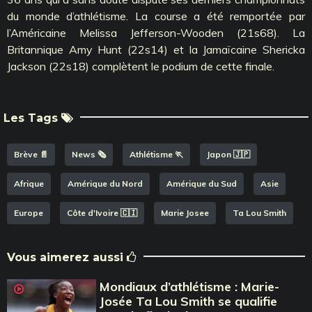
du monde d’athlétisme. La course a été remportée par
l’Américaine Melissa Jefferson-Wooden (21s68). La
Britannique Amy Hunt (22s14) et la Jamaïcaine Shericka
Jackson (22s18) complètent le podium de cette finale.
Les Tags
Brève 📄
News 🗞️
Athlétisme 🏃
Japon 🇯🇵
Afrique
Amérique du Nord
Amérique du Sud
Asie
Europe
Côte d'Ivoire 🇨🇮
Marie Josee
Ta Lou Smith
Vous aimerez aussi
Mondiaux d’athlétisme : Marie-
Josée Ta Lou Smith se qualifie