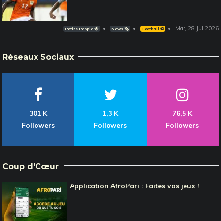
Mar, 28 Jul 2026
Potins People 🌟
News 🗞️
Football ⚽️
Réseaux Sociaux
301 K
1,3 K
76,5 K
Followers
Followers
Followers
Coup d'Cœur
Application AfroPari : Faites vos jeux !