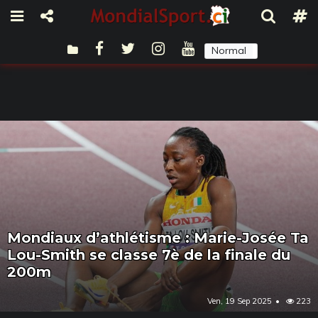
Normal
Sombre
Mondiaux d’athlétisme : Marie-Josée Ta
Lou-Smith se classe 7è de la finale du
200m
Ven, 19 Sep 2025
223