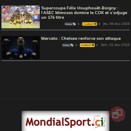
Supercoupe Félix Houphouët-Boigny :
l’ASEC Mimosas domine le COK et s’adjuge
un 17è titre
Jeu, 06 Aou 2026
News 🗞️
Football ⚽️
Mercato : Chelsea renforce son attaque
Sam, 01 Aou 2026
News 🗞️
Football ⚽️