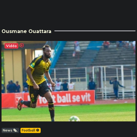
Ousmane Ouattara
Vidéo
News 🗞️
Football ⚽️