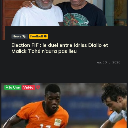
News 🗞️
Football ⚽️
Election FIF : le duel entre Idriss Diallo et
Malick Tohé n’aura pas lieu
Jeu, 30 Jul 2026
À la Une
Vidéo