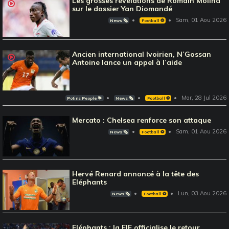
Les grosses révélations de Romain Molina
sur le dossier Yan Diomandé
Sam, 01 Aou 2026
News 🗞️
Football ⚽️
Ancien international Ivoirien, N’Gossan
Antoine lance un appel à l’aide
Mar, 28 Jul 2026
Potins People 🌟
News 🗞️
Football ⚽️
Mercato : Chelsea renforce son attaque
Sam, 01 Aou 2026
News 🗞️
Football ⚽️
Hervé Renard annoncé à la tête des
Eléphants
Lun, 03 Aou 2026
News 🗞️
Football ⚽️
Eléphants : la FIF officialise le retour