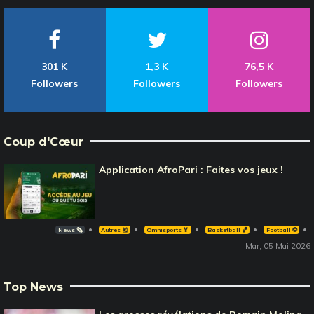
301 K
1,3 K
76,5 K
Followers
Followers
Followers
Coup d'Cœur
Application AfroPari : Faites vos jeux !
News 🗞️
Autres 🎽
Omnisports 🏅
Basketball 🏀
Football ⚽️
Mar, 05 Mai 2026
Top News