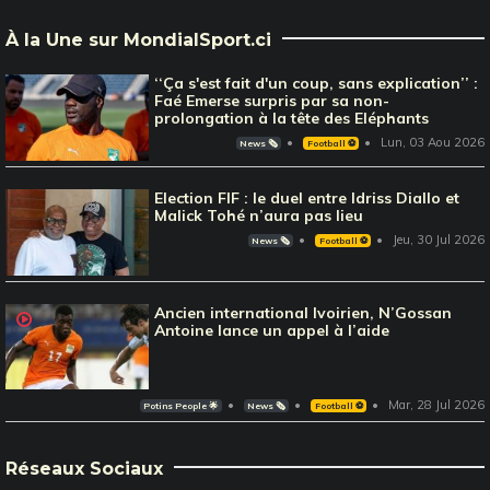
À la Une sur MondialSport.ci
‘‘Ça s'est fait d'un coup, sans explication’’ :
Faé Emerse surpris par sa non-
prolongation à la tête des Eléphants
Lun, 03 Aou 2026
News 🗞️
Football ⚽️
Election FIF : le duel entre Idriss Diallo et
Malick Tohé n’aura pas lieu
Jeu, 30 Jul 2026
News 🗞️
Football ⚽️
Ancien international Ivoirien, N’Gossan
Antoine lance un appel à l’aide
Mar, 28 Jul 2026
Potins People 🌟
News 🗞️
Football ⚽️
Réseaux Sociaux