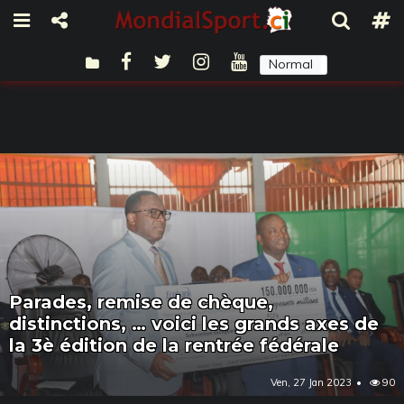
Normal
Sombre
Parades, remise de chèque,
distinctions, … voici les grands axes de
la 3è édition de la rentrée fédérale
Ven, 27 Jan 2023
90