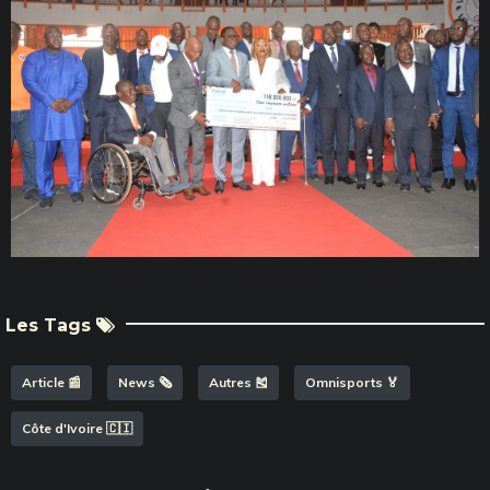
Les Tags
Article 📰
News 🗞️
Autres 🎽
Omnisports 🏅
Côte d'Ivoire 🇨🇮