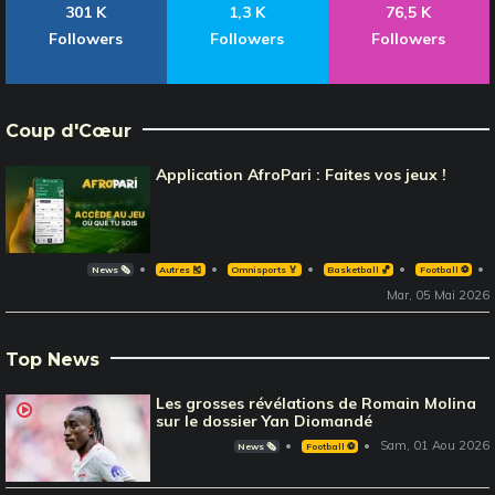
301 K
1,3 K
76,5 K
Followers
Followers
Followers
Coup d'Cœur
Application AfroPari : Faites vos jeux !
News 🗞️
Autres 🎽
Omnisports 🏅
Basketball 🏀
Football ⚽️
Mar, 05 Mai 2026
Top News
Les grosses révélations de Romain Molina
sur le dossier Yan Diomandé
Sam, 01 Aou 2026
News 🗞️
Football ⚽️