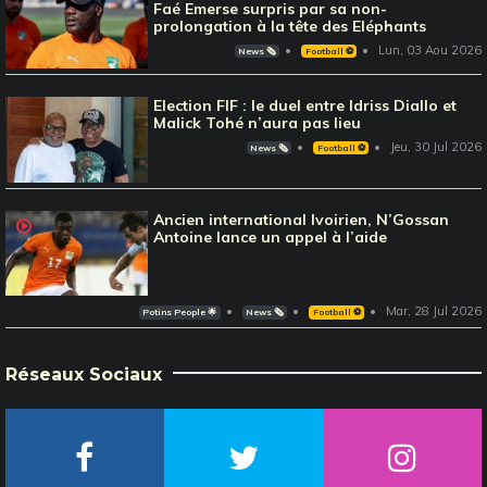
Faé Emerse surpris par sa non-
prolongation à la tête des Eléphants
Lun, 03 Aou 2026
News 🗞️
Football ⚽️
Election FIF : le duel entre Idriss Diallo et
Malick Tohé n’aura pas lieu
Jeu, 30 Jul 2026
News 🗞️
Football ⚽️
Ancien international Ivoirien, N’Gossan
Antoine lance un appel à l’aide
Mar, 28 Jul 2026
Potins People 🌟
News 🗞️
Football ⚽️
Réseaux Sociaux