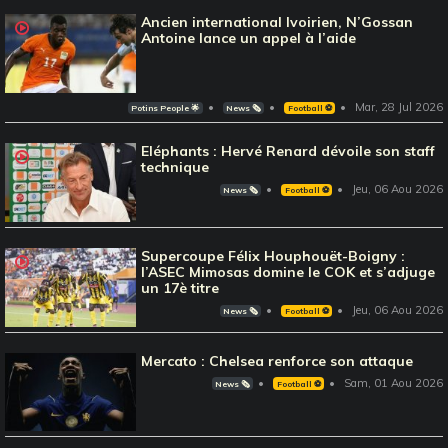
Ancien international Ivoirien, N’Gossan
Antoine lance un appel à l’aide
Mar, 28 Jul 2026
Potins People 🌟
News 🗞️
Football ⚽️
Eléphants : Hervé Renard dévoile son staff
technique
Jeu, 06 Aou 2026
News 🗞️
Football ⚽️
Supercoupe Félix Houphouët-Boigny :
l’ASEC Mimosas domine le COK et s’adjuge
un 17è titre
Jeu, 06 Aou 2026
News 🗞️
Football ⚽️
Mercato : Chelsea renforce son attaque
Sam, 01 Aou 2026
News 🗞️
Football ⚽️