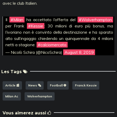
avec le club Italien.
Il
#Milan
ha accettato l’offerta del
#Wolverhampton
per Frank
#Kessie
: 30 milioni di euro più bonus, ma
l’ivoriano non è convinto della destinazione e ha sparato
alto sull’ingaggio chiedendo un quinquennale da 4 milioni
netti a stagione.
#calciomercato
— Nicolò Schira (@NicoSchira)
August 8, 2019
Les Tags
Article 📰
News 🗞️
Football ⚽️
Franck Kessie
Milan Ac
Wolverhampton
Vous aimerez aussi