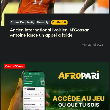
Potins People 🌟
News 🗞️
Football ⚽️
Ancien international Ivoirien, N’Gossan
Antoine lance un appel à l’aide
Mar, 28 Jul 2026
Coup d'Cœur