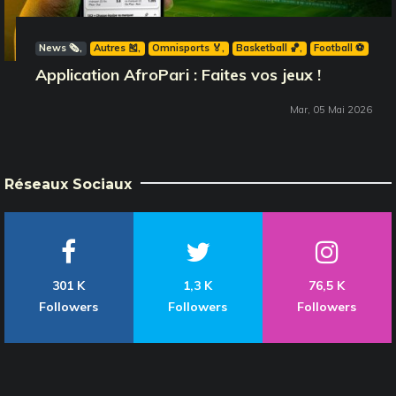
News 🗞️
Autres 🎽
Omnisports 🏅
Basketball 🏀
Football ⚽️
Application AfroPari : Faites vos jeux !
Mar, 05 Mai 2026
Réseaux Sociaux
301 K
1,3 K
76,5 K
Followers
Followers
Followers