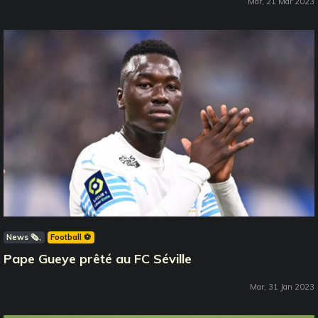
Mar, 21 Mar 2023
News 🗞️
Football ⚽️
Pape Gueye prêté au FC Séville
Mar, 31 Jan 2023