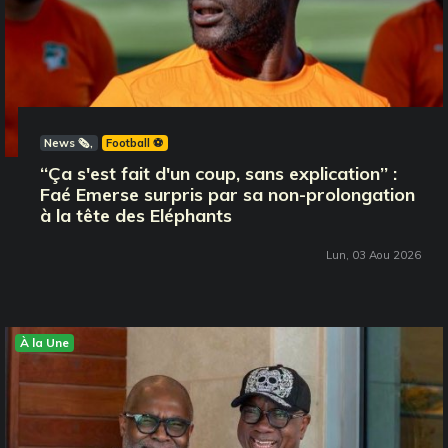
News 🗞️
Football ⚽️
‘‘Ça s'est fait d'un coup, sans explication’’ :
Faé Emerse surpris par sa non-prolongation
à la tête des Eléphants
Lun, 03 Aou 2026
À la Une