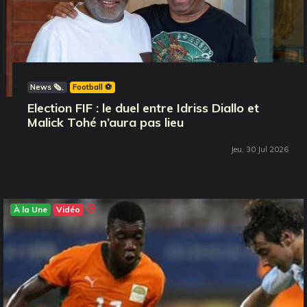
News 🗞️
Football ⚽️
Election FIF : le duel entre Idriss Diallo et
Malick Tohé n’aura pas lieu
Jeu, 30 Jul 2026
À la Une
Vidéo