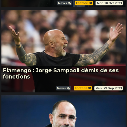
News 🗞️
Football ⚽️
Mar, 10 Oct 2023
Flamengo : Jorge Sampaoli démis de ses
fonctions
News 🗞️
Football ⚽️
Ven, 29 Sep 2023