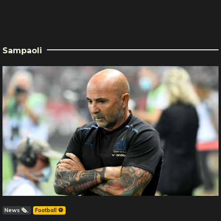
Sampaoli
News 🗞️
Football ⚽️