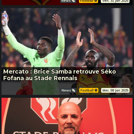
News 🗞️
Football ⚽️
Ven, 31 Jan 2025
Mercato : Brice Samba retrouve Séko
Fofana au Stade Rennais
News 🗞️
Football ⚽️
Mer, 08 Jan 2025