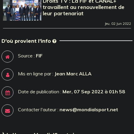
Droits TV : La FIF et CANAL+
travaillent au renouvellement de
leur partenariat
Jeu, 02 Jun 2022
D'où provient l'info
Source :
FIF
Mis en ligne par :
Jean Marc ALLA
Date de publication :
Mer, 07 Sep 2022 à 01h 58
Contacter l'auteur :
news@mondialsport.net