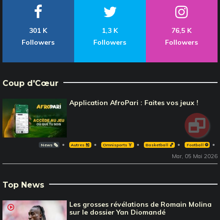
301 K
1,3 K
76,5 K
Followers
Followers
Followers
Coup d'Cœur
Application AfroPari : Faites vos jeux !
News 🗞️
Autres 🎽
Omnisports 🏅
Basketball 🏀
Football ⚽️
Mar, 05 Mai 2026
Top News
Les grosses révélations de Romain Molina
sur le dossier Yan Diomandé