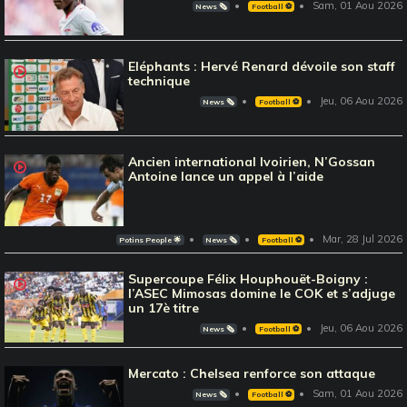
Sam, 01 Aou 2026
News 🗞️
Football ⚽️
Eléphants : Hervé Renard dévoile son staff
technique
Jeu, 06 Aou 2026
News 🗞️
Football ⚽️
Ancien international Ivoirien, N’Gossan
Antoine lance un appel à l’aide
Mar, 28 Jul 2026
Potins People 🌟
News 🗞️
Football ⚽️
Supercoupe Félix Houphouët-Boigny :
l’ASEC Mimosas domine le COK et s’adjuge
un 17è titre
Jeu, 06 Aou 2026
News 🗞️
Football ⚽️
Mercato : Chelsea renforce son attaque
Sam, 01 Aou 2026
News 🗞️
Football ⚽️