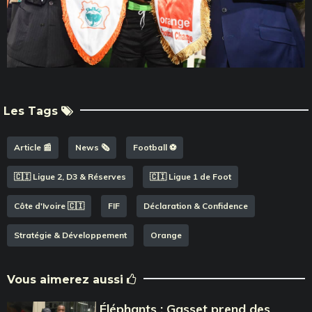
Les Tags
Article 📰
News 🗞️
Football ⚽️
🇨🇮 Ligue 2, D3 & Réserves
🇨🇮 Ligue 1 de Foot
Côte d'Ivoire 🇨🇮
FIF
Déclaration & Confidence
Stratégie & Développement
Orange
Vous aimerez aussi
Éléphants : Gasset prend des