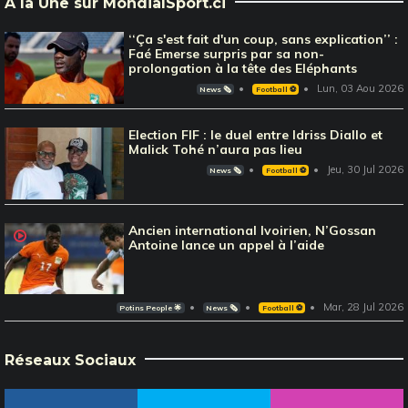
À la Une sur MondialSport.ci
‘‘Ça s'est fait d'un coup, sans explication’’ :
Faé Emerse surpris par sa non-
prolongation à la tête des Eléphants
Lun, 03 Aou 2026
News 🗞️
Football ⚽️
Election FIF : le duel entre Idriss Diallo et
Malick Tohé n’aura pas lieu
Jeu, 30 Jul 2026
News 🗞️
Football ⚽️
Ancien international Ivoirien, N’Gossan
Antoine lance un appel à l’aide
Mar, 28 Jul 2026
Potins People 🌟
News 🗞️
Football ⚽️
Réseaux Sociaux