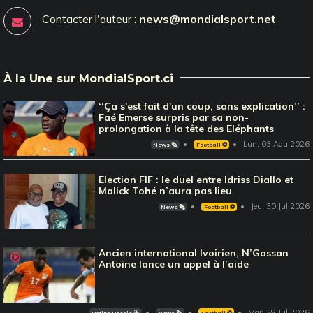
Contacter l'auteur :
news@mondialsport.net
À la Une sur MondialSport.ci
‘‘Ça s'est fait d'un coup, sans explication’’ :
Faé Emerse surpris par sa non-
prolongation à la tête des Eléphants
Lun, 03 Aou 2026
News 🗞️
Football ⚽️
Election FIF : le duel entre Idriss Diallo et
Malick Tohé n’aura pas lieu
Jeu, 30 Jul 2026
News 🗞️
Football ⚽️
Ancien international Ivoirien, N’Gossan
Antoine lance un appel à l’aide
Mar, 28 Jul 2026
Potins People 🌟
News 🗞️
Football ⚽️