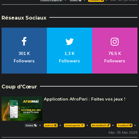
Réseaux Sociaux
301 K
1,3 K
76,5 K
Followers
Followers
Followers
Coup d'Cœur
Application AfroPari : Faites vos jeux !
News 🗞️
Autres 🎽
Omnisports 🏅
Basketball 🏀
Football ⚽️
Mar, 05 Mai 2026