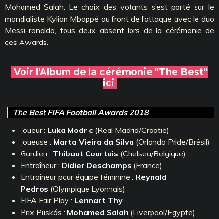
Mohamed Salah. Le choix des votants s’est porté sur le
mondialiste Kylian Mbappé au front de l’attaque avec le duo
Messi-ronaldo, tous deux absent lors de la cérémonie de
ces Awards.
Voir l'Album de la cérémonie "The Best"
ici
The Best FIFA Football Awards 2018
Joueur :
Luka Modric
(Real Madrid/Croatie)
Joueuse :
Marta Vieira da Silva
(Orlando Pride/Brésil)
Gardien :
Thibaut Courtois
(Chelsea/Belgique)
Entraîneur :
Didier Deschamps
(France)
Entraîneur pour équipe féminine :
Reynald
Pedros
(Olympique Lyonnais)
FIFA Fair Play :
Lennart Thy
Prix Puskás :
Mohamed Salah
(Liverpool/Egypte)