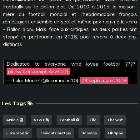
Football» sur le Ballon d'or. De 2010 à 2015, la maison-
mère du football mondial et l'hebdomadaire français
remettaient ensemble un seul et même prix nommé le «Fifa
- Ballon d'or». Mais, face aux critiques, les deux parties ont
stoppé ce partenariat en 2016, pour revenir à deux prix
distincts.
Dedicated to everyone who loves football ????
pic.twitter.com/pCAs2Llc7i
— Luka Modri? (@lukamodric10)
24 septembre 2018
Les Tags
Article 📰
News 🗞️
Football ⚽️
Fifa
Thebest
Luka Modric
Thibaut Courtois
Ronaldo
Mbappe