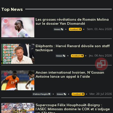
Top News
Les grosses révélations de Romain Molina
sur le dossier Yan Diomandé
Sam, 01 Aou 2026
News 🗞️
Football ⚽️
Eléphants : Hervé Renard dévoile son staff
technique
Jeu, 06 Aou 2026
News 🗞️
Football ⚽️
Ancien international Ivoirien, N’Gossan
Antoine lance un appel à l’aide
Mar, 28 Jul 2026
Potins People 🌟
News 🗞️
Football ⚽️
Supercoupe Félix Houphouët-Boigny :
l’ASEC Mimosas domine le COK et s’adjuge
un 17è titre