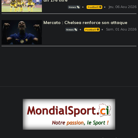
Jeu, 06 Aou 2026
News 🗞️
Football ⚽️
Mercato : Chelsea renforce son attaque
Sam, 01 Aou 2026
News 🗞️
Football ⚽️