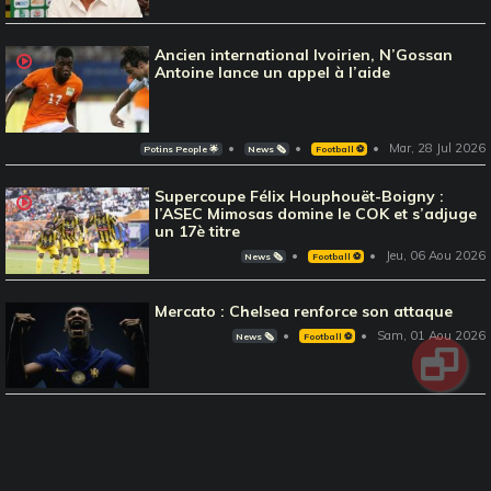
Ancien international Ivoirien, N’Gossan
Antoine lance un appel à l’aide
Mar, 28 Jul 2026
Potins People 🌟
News 🗞️
Football ⚽️
Supercoupe Félix Houphouët-Boigny :
l’ASEC Mimosas domine le COK et s’adjuge
un 17è titre
Jeu, 06 Aou 2026
News 🗞️
Football ⚽️
Mercato : Chelsea renforce son attaque
Sam, 01 Aou 2026
News 🗞️
Football ⚽️