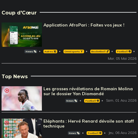
Coup d'Cœur
Application AfroPari : Faites vos jeux !
News 🗞️
Autres 🎽
Omnisports 🏅
Basketball 🏀
Football ⚽️
Mar, 05 Mai 2026
Top News
Les grosses révélations de Romain Molina
sur le dossier Yan Diomandé
Sam, 01 Aou 2026
News 🗞️
Football ⚽️
Eléphants : Hervé Renard dévoile son staff
technique
Jeu, 06 Aou 2026
News 🗞️
Football ⚽️