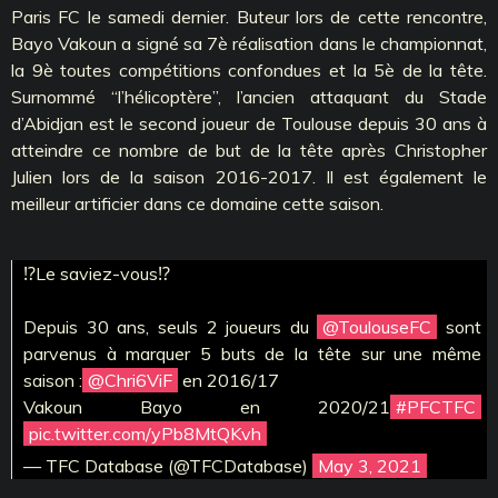
Paris FC le samedi dernier. Buteur lors de cette rencontre,
Bayo Vakoun a signé sa 7è réalisation dans le championnat,
la 9è toutes compétitions confondues et la 5è de la tête.
Surnommé ‘‘l’hélicoptère’’, l’ancien attaquant du Stade
d’Abidjan est le second joueur de Toulouse depuis 30 ans à
atteindre ce nombre de but de la tête après Christopher
Julien lors de la saison 2016-2017. Il est également le
meilleur artificier dans ce domaine cette saison.
⁉️Le saviez-vous⁉️
Depuis 30 ans, seuls 2 joueurs du
@ToulouseFC
sont
parvenus à marquer 5 buts de la tête sur une même
saison :
@Chri6ViF
en 2016/17
Vakoun Bayo en 2020/21
#PFCTFC
pic.twitter.com/yPb8MtQKvh
— TFC Database (@TFCDatabase)
May 3, 2021