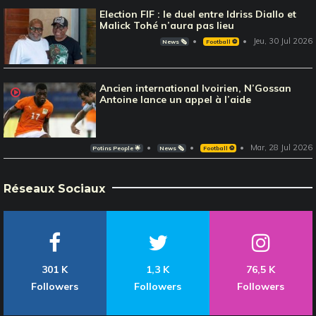
Election FIF : le duel entre Idriss Diallo et
Malick Tohé n’aura pas lieu
Jeu, 30 Jul 2026
News 🗞️
Football ⚽️
Ancien international Ivoirien, N’Gossan
Antoine lance un appel à l’aide
Mar, 28 Jul 2026
Potins People 🌟
News 🗞️
Football ⚽️
Réseaux Sociaux
301 K
1,3 K
76,5 K
Followers
Followers
Followers