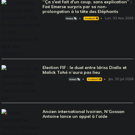
‘‘Ça s'est fait d'un coup, sans explication’’ :
Faé Emerse surpris par sa non-
prolongation à la tête des Eléphants
Lun, 03 Aou 2026
News 🗞️
Football ⚽️
Election FIF : le duel entre Idriss Diallo et
Malick Tohé n’aura pas lieu
Jeu, 30 Jul 2026
News 🗞️
Football ⚽️
Ancien international Ivoirien, N’Gossan
Antoine lance un appel à l’aide