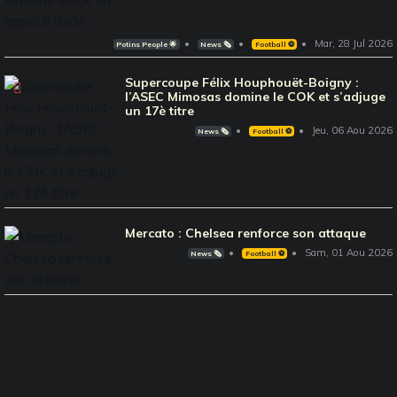
Mar, 28 Jul 2026
Potins People 🌟
News 🗞️
Football ⚽️
Supercoupe Félix Houphouët-Boigny :
l’ASEC Mimosas domine le COK et s’adjuge
un 17è titre
Jeu, 06 Aou 2026
News 🗞️
Football ⚽️
Mercato : Chelsea renforce son attaque
Sam, 01 Aou 2026
News 🗞️
Football ⚽️