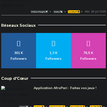
Mar, 28 Jul 2026
Potins People 🌟
News 🗞️
Football ⚽️
Réseaux Sociaux
301 K
1,3 K
76,5 K
Followers
Followers
Followers
Coup d'Cœur
Application AfroPari : Faites vos jeux !
News 🗞️
Autres 🎽
Omnisports 🏅
Basketball 🏀
Football ⚽️