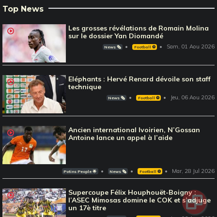
Top News
Les grosses révélations de Romain Molina
sur le dossier Yan Diomandé
Sam, 01 Aou 2026
News 🗞️
Football ⚽️
Eléphants : Hervé Renard dévoile son staff
technique
Jeu, 06 Aou 2026
News 🗞️
Football ⚽️
Ancien international Ivoirien, N’Gossan
Antoine lance un appel à l’aide
Mar, 28 Jul 2026
Potins People 🌟
News 🗞️
Football ⚽️
Supercoupe Félix Houphouët-Boigny :
l’ASEC Mimosas domine le COK et s’adjuge
un 17è titre