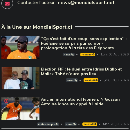
Contacter l'auteur :
news@mondialsport.net
À la Une sur MondialSport.ci
‘‘Ça s'est fait d'un coup, sans explication’’ :
Faé Emerse surpris par sa non-
prolongation à la tête des Eléphants
Lun, 03 Aou 2026
News 🗞️
Football ⚽️
Election FIF : le duel entre Idriss Diallo et
Malick Tohé n’aura pas lieu
Jeu, 30 Jul 2026
News 🗞️
Football ⚽️
Ancien international Ivoirien, N’Gossan
Antoine lance un appel à l’aide
Mar, 28 Jul 2026
Potins People 🌟
News 🗞️
Football ⚽️