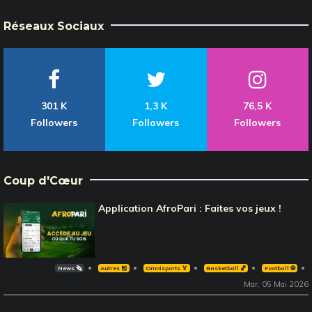
Réseaux Sociaux
301 K
1,3 K
76,5 K
Followers
Followers
Followers
Coup d'Cœur
Application AfroPari : Faites vos jeux !
News 🗞️
Autres 🎽
Omnisports 🏅
Basketball 🏀
Football ⚽️
Mar, 05 Mai 2026