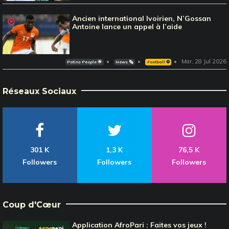
Ancien international Ivoirien, N’Gossan
Antoine lance un appel à l’aide
Mar, 28 Jul 2026
Potins People 🌟
News 🗞️
Football ⚽️
Réseaux Sociaux
301 K
1,3 K
76,5 K
Followers
Followers
Followers
Coup d'Cœur
Application AfroPari : Faites vos jeux !