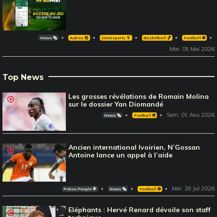
News 🗞️
Autres 🎽
Omnisports 🏅
Basketball 🏀
Football ⚽️
Mar, 05 Mai 2026
Top News
Les grosses révélations de Romain Molina
sur le dossier Yan Diomandé
Sam, 01 Aou 2026
News 🗞️
Football ⚽️
Ancien international Ivoirien, N’Gossan
Antoine lance un appel à l’aide
Mar, 28 Jul 2026
Potins People 🌟
News 🗞️
Football ⚽️
Eléphants : Hervé Renard dévoile son staff