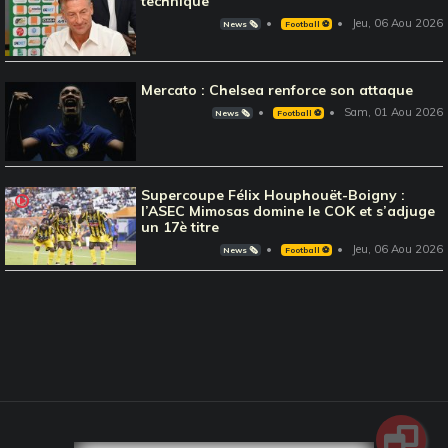
technique
Jeu, 06 Aou 2026
News 🗞️
Football ⚽️
Mercato : Chelsea renforce son attaque
Sam, 01 Aou 2026
News 🗞️
Football ⚽️
Supercoupe Félix Houphouët-Boigny :
l’ASEC Mimosas domine le COK et s’adjuge
un 17è titre
Jeu, 06 Aou 2026
News 🗞️
Football ⚽️